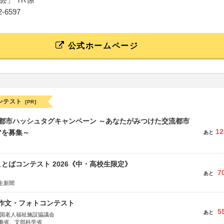
52-6597
公式ホームページ
ンテスト
[PR]
流都市ハッシュタグキャンペーン ～あなたがみつけた交流都市
12
”を募集～
あと
とばコンテスト 2026《中・高校生限定》
7
あと
生新聞
護作文・フォトコンテスト
5
あと
全国老人福祉施設協議会
働省、文部科学省