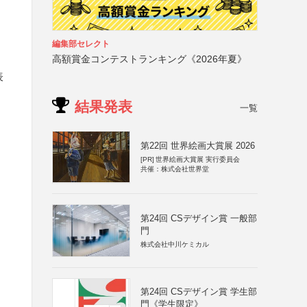
編集部セレクト
高額賞金コンテストランキング《2026年夏》
表
結果発表
一覧
第22回 世界絵画大賞展 2026
[PR]
世界絵画大賞展 実行委員会
共催：株式会社世界堂
第24回 CSデザイン賞 一般部
門
株式会社中川ケミカル
第24回 CSデザイン賞 学生部
門《学生限定》