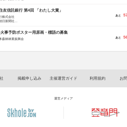
住友信託銀行 第4回 「わたし大賞」
5
あと
行株式会社
朝日新聞社
株式会社
山火事予防ポスター用原画・標語の募集
5
あと
本森林林業振興会
文部科学省、林野庁、全国森林組合連合会、森林火災対策協会
社
掲載申し込み
主催運営ガイド
利用規約
お
運営メディア