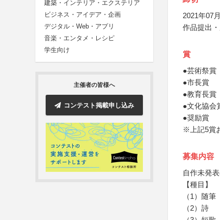
建築・インテリア・エクステリア
ビジネス・アイデア・企画
2021年07月
デジタル・Web・アプリ
作品提出・
音楽・エンタメ・レシピ
学生向け
賞
●芸術祭賞
●市長賞 
主催者の皆様へ
●教育長賞
コンテスト掲載申し込み
●文化協会
●奨励賞 
※上記5賞
募集内容
自作未発表
【種目】
（1）随筆
（2）詩
（3）短歌