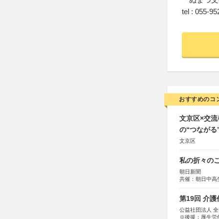
tel : 055-9
おすすめのコ
文京区×交
の“つながる
文京区
私の折々のこ
朝日新聞
共催：朝日中高
第19回 介
公益社団法人 
※後援：厚生労