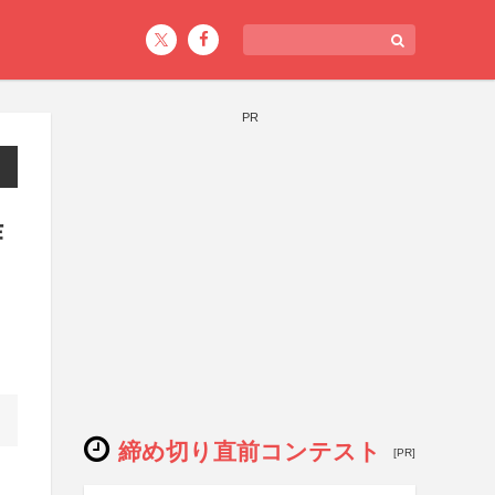
PR
作
締め切り直前コンテスト
[PR]