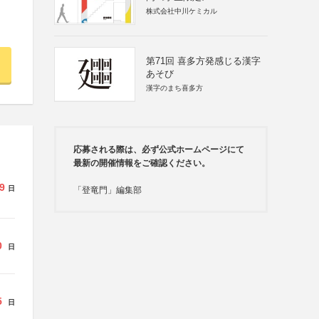
株式会社中川ケミカル
第71回 喜多方発感じる漢字
あそび
漢字のまち喜多方
応募される際は、必ず公式ホームページにて
最新の開催情報をご確認ください。
9
日
「登竜門」編集部
0
日
5
日