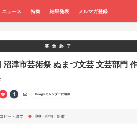
ニュース
特集
結果発表
メルマガ登録
募集終了
回 沼津市芸術祭 ぬまづ文芸 文芸部門 
集
Googleカレンダーに追加
コピー・論文
川柳・俳句・短歌