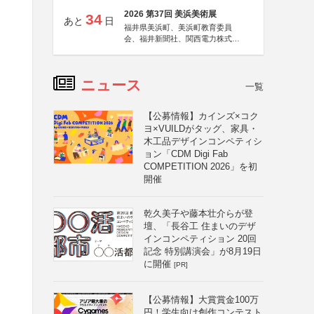
2026 第37回 美浜美術展
34
あと
日
福井県美浜町、美浜町教育委員
会、福井新聞社、関西電力株式会
社
ニュース
一覧
【公募情報】カインズ×コク
ヨ×VUILDがタッグ、家具・
木工品デザインコンペティシ
ョン「CDM Digi Fab
COMPETITION 2026」を初
開催
乾久美子や藤本壮介らが登
壇、「長谷工 住まいのデザ
インコンペティション 20回
記念 特別講演会」が8月19日
に開催
[PR]
【公募情報】大賞賞金100万
円！学生向け創作コンテスト