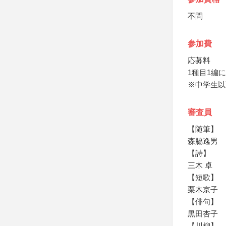
不問
参加費
応募料
1種目1編に
※中学生以
審査員
【随筆】
森脇逸男
【詩】
三木 卓
【短歌】
栗木京子
【俳句】
黒田杏子
【川柳】