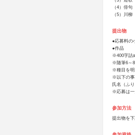
（4）俳句
（5）川柳
提出物
●応募料の
●作品
※400字
※随筆6～
※種目を明
※以下の事
氏名（ふり
※応募は一
参加方法
提出物を下
参加資格