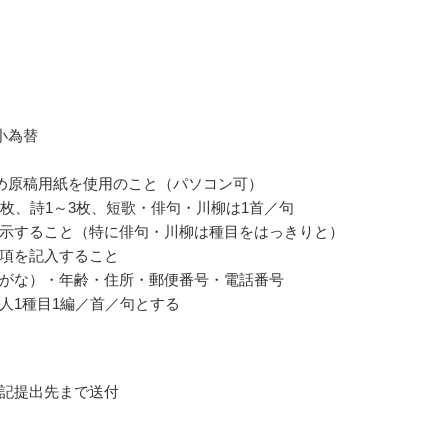
小為替
詰め原稿用紙を使用のこと（パソコン可）
8枚、詩1～3枚、短歌・俳句・川柳は1首／句
示すること（特に俳句・川柳は種目をはっきりと）
項を記入すること
がな）・年齢・住所・郵便番号・電話番号
人1種目1編／首／句とする
記提出先まで送付