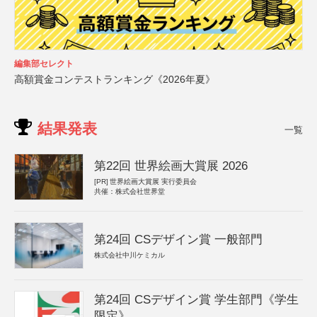
編集部セレクト
高額賞金コンテストランキング《2026年夏》
結果発表
一覧
第22回 世界絵画大賞展 2026
[PR]
世界絵画大賞展 実行委員会
共催：株式会社世界堂
第24回 CSデザイン賞 一般部門
株式会社中川ケミカル
第24回 CSデザイン賞 学生部門《学生
限定》