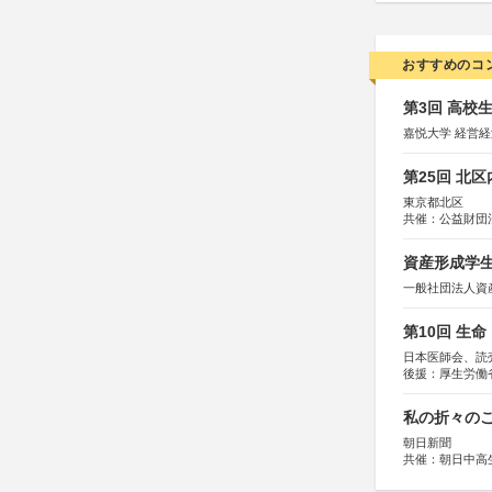
おすすめのコ
第3回 高校
嘉悦大学 経営
第25回 北
東京都北区
共催：公益財団
協力：一般財団
協賛：株式会社
資産形成学生
一般社団法人資
第10回 生
日本医師会、読
後援：厚生労働
協賛：東京海上
私の折々のこ
朝日新聞
共催：朝日中高