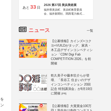
2026 第37回 美浜美術展
33
あと
日
福井県美浜町、美浜町教育委員
会、福井新聞社、関西電力株式会
社
ニュース
一覧
【公募情報】カインズ×コク
ヨ×VUILDがタッグ、家具・
木工品デザインコンペティシ
ョン「CDM Digi Fab
COMPETITION 2026」を初
開催
乾久美子や藤本壮介らが登
壇、「長谷工 住まいのデザ
インコンペティション 20回
記念 特別講演会」が8月19日
に開催
[PR]
術を
ーン
【公募情報】大賞賞金100万
円！学生向け創作コンテスト