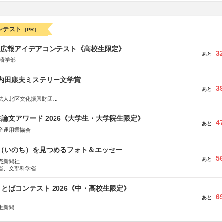
ンテスト
[PR]
生広報アイデアコンテスト《高校生限定》
3
あと
経済学部
区内田康夫ミステリー文学賞
3
あと
法人北区文化振興財団
法人内田康夫財団
実業之日本社
論文アワード 2026《大学生・大学院生限定》
4
あと
産運用業協会
命（いのち）を見つめるフォト＆エッセー
5
あと
売新聞社
省、文部科学省
日動火災保険株式会社、東京海上日動あんしん生命保険株式会社
とばコンテスト 2026《中・高校生限定》
6
あと
生新聞