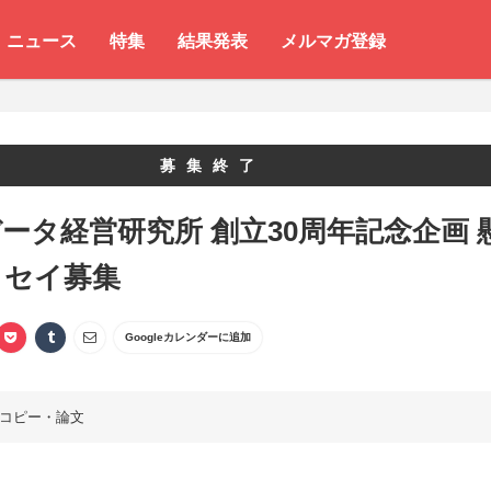
ニュース
特集
結果発表
メルマガ登録
募集終了
データ経営研究所 創立30周年記念企画 
ッセイ募集
Googleカレンダーに追加
コピー・論文