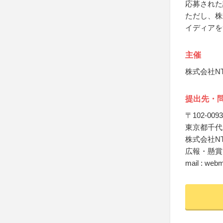
応募された
ただし、株
イディアを
主催
株式会社N
提出先・
〒102-0093
東京都千代田
株式会社N
広報・懸賞
mail : web