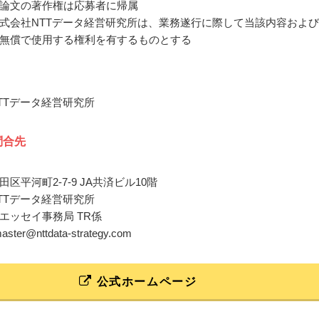
論文の著作権は応募者に帰属
式会社NTTデータ経営研究所は、業務遂行に際して当該内容およ
無償で使用する権利を有するものとする
TTデータ経営研究所
問合先
区平河町2-7-9 JA共済ビル10階
TTデータ経営研究所
エッセイ事務局 TR係
master@nttdata-strategy.com
公式ホームページ