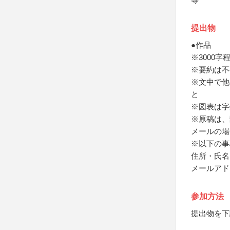
提出物
●作品
※3000字
※要約は不
※文中で他
と
※図表は字
※原稿は、
メールの場
※以下の事
住所・氏名
メールアド
参加方法
提出物を下