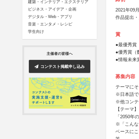
建築・インテリア・エクステリア
ビジネス・アイデア・企画
2021年09月
デジタル・Web・アプリ
作品提出・
音楽・エンタメ・レシピ
学生向け
賞
●最優秀賞
●優秀賞（
主催者の皆様へ
●情報未来
コンテスト掲載申し込み
募集内容
テーマにそ
※日本語で
※他コンテ
【テーマ】
「2050
※「こんな
ベースにこ
等