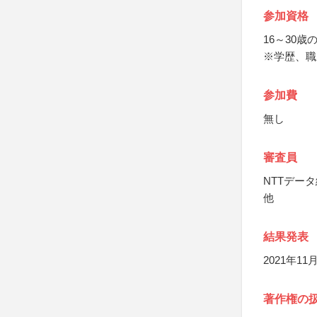
参加資格
16～30
※学歴、職
参加費
無し
審査員
NTTデー
他
結果発表
2021年1
著作権の