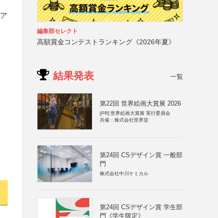
びア
編集部セレクト
高額賞金コンテストランキング《2026年夏》
結果発表
一覧
第22回 世界絵画大賞展 2026
[PR]
世界絵画大賞展 実行委員会
共催：株式会社世界堂
第24回 CSデザイン賞 一般部
門
株式会社中川ケミカル
第24回 CSデザイン賞 学生部
門《学生限定》