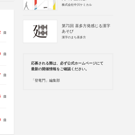
株式会社中川ケミカル
第71回 喜多方発感じる漢字
あそび
2
日
漢字のまち喜多方
9
日
応募される際は、必ず公式ホームページにて
最新の開催情報をご確認ください。
7
日
「登竜門」編集部
6
日
9
日