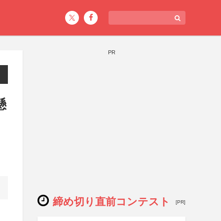
PR
懸
締め切り直前コンテスト
[PR]