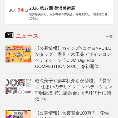
2026 第37回 美浜美術展
34
あと
日
福井県美浜町、美浜町教育委員会、福井新聞社、関西電力株
式会社
ニュース
一覧
【公募情報】カインズ×コクヨ×VUILD
がタッグ、家具・木工品デザインコン
ペティション「CDM Digi Fab
COMPETITION 2026」を初開催
乾久美子や藤本壮介らが登壇、「長谷
工 住まいのデザインコンペティション
20回記念 特別講演会」が8月19日に開
催
[PR]
【公募情報】大賞賞金100万円！学生