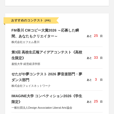
おすすめのコンテスト
[PR]
FM香川 CMコピー大賞2026 ～応募した瞬
25
間、あなたもクリエイター～
あと
日
株式会社エフエム香川
第3回 高校生広報アイデアコンテスト《高校
33
生限定》
あと
日
嘉悦大学 経営経済学部
せたがや夢コンテスト 2026 夢音楽部門・夢
3
ダンス部門
あと
日
株式会社フェイスネットワーク
IMAGINE大学 コンペティション2026《学生
25
限定》
あと
日
一般社団法人Design Association Liberal Arts協会