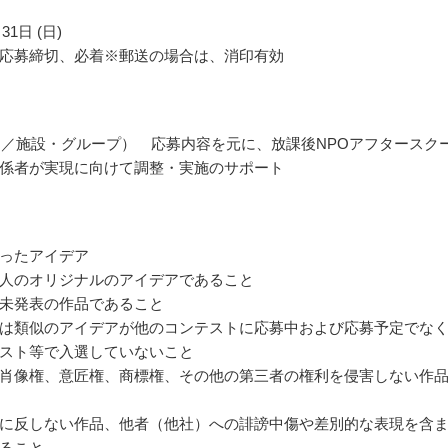
31日 (日)
応募締切、必着※郵送の場合は、消印有効
名／施設・グループ） 応募内容を元に、放課後NPOアフタースク
係者が実現に向けて調整・実施のサポート
ったアイデア
人のオリジナルのアイデアであること
未発表の作品であること
は類似のアイデアが他のコンテストに応募中および応募予定でな
スト等で入選していないこと
肖像権、意匠権、商標権、その他の第三者の権利を侵害しない作
に反しない作品、他者（他社）への誹謗中傷や差別的な表現を含
ること