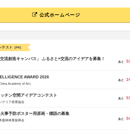
公式ホームページ
ンテスト
[PR]
TB交流創造キャンバス」 ふるさと×交流のアイデアを募集！
5
あと
TELLIGENCE AWARD 2026
2
あと
a Academy of Art）
キッチン空間アイデアコンテスト
5
あと
ンテリア産業協会
山火事予防ポスター用原画・標語の募集
5
あと
本森林林業振興会
文部科学省、林野庁、全国森林組合連合会、森林火災対策協会