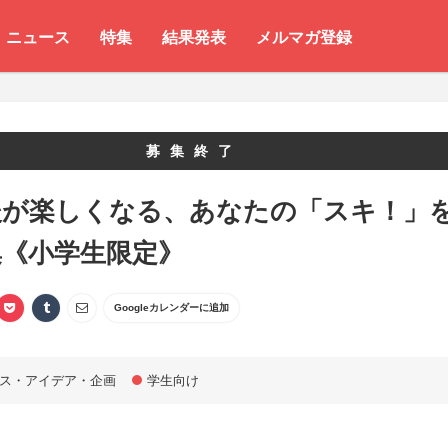
ニュース
特集
結果発表
メルマガ登録
募集終了
後が楽しくなる、あなたの「スキ！」
集《小学生限定》
Googleカレンダーに追加
ス・アイデア・企画
学生向け