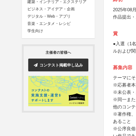
建築・インテリア・エクステリア
ビジネス・アイデア・企画
2025年08月
デジタル・Web・アプリ
作品提出・
音楽・エンタメ・レシピ
学生向け
賞
●入選（1
ルおよび関
主催者の皆様へ
コンテスト掲載申し込み
募集内容
テーマにそ
※応募者本
※未公表・
※同一また
他のコンテ
※著作権、
あること
※公序良俗
い作品であ