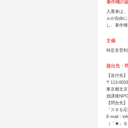
著作権の
入選者は、
ルが自由に
し、著作権
主催
特定非営利
提出先・
【送付先】
〒113-0033
東京都文京区
放課後NP
【問合先】
「スキを応
E-mail：inf
（「★」を