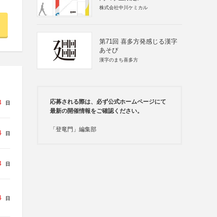
株式会社中川ケミカル
第71回 喜多方発感じる漢字
あそび
漢字のまち喜多方
3
応募される際は、必ず公式ホームページにて
日
最新の開催情報をご確認ください。
「登竜門」編集部
4
日
3
日
4
日