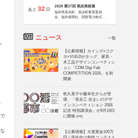
2026 第37回 美浜美術展
32
あと
日
福井県美浜町、美浜町教育委員
会、福井新聞社、関西電力株式会
社
ニュース
一覧
ー
【公募情報】カインズ×コク
ヨ×VUILDがタッグ、家具・
木工品デザインコンペティシ
ョン「CDM Digi Fab
COMPETITION 2026」を初
開催
乾久美子や藤本壮介らが登
壇、「長谷工 住まいのデザ
く、
インコンペティション 20回
記念 特別講演会」が8月19日
品で
に開催
[PR]
まな
【公募情報】大賞賞金100万
円！学生向け創作コンテスト