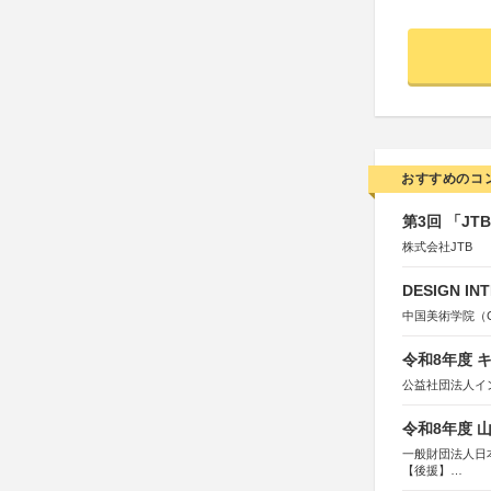
おすすめのコ
第3回 「J
株式会社JTB
DESIGN IN
中国美術学院（Chin
令和8年度 
公益社団法人イ
令和8年度 
一般財団法人日
【後援】
総務省消防庁、