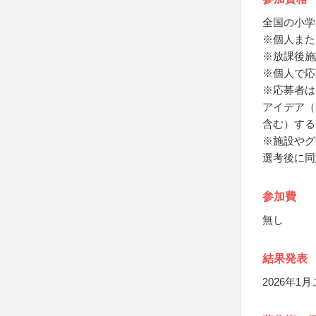
全国の小学
※個人また
※放課後施
※個人で応
※応募者は
アイデア（
含む）する
※施設やグ
選考後に同
参加費
無し
結果発表
2026年