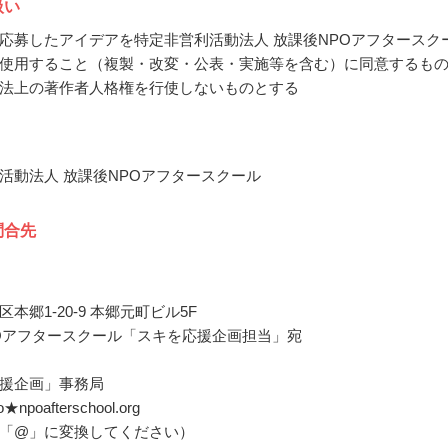
扱い
応募したアイデアを特定非営利活動法人 放課後NPOアフタースク
使用すること（複製・改変・公表・実施等を含む）に同意するも
法上の著作者人格権を行使しないものとする
活動法人 放課後NPOアフタースクール
問合先
本郷1-20-9 本郷元町ビル5F
Oアフタースクール「スキを応援企画担当」宛
援企画」事務局
o★npoafterschool.org
「@」に変換してください）