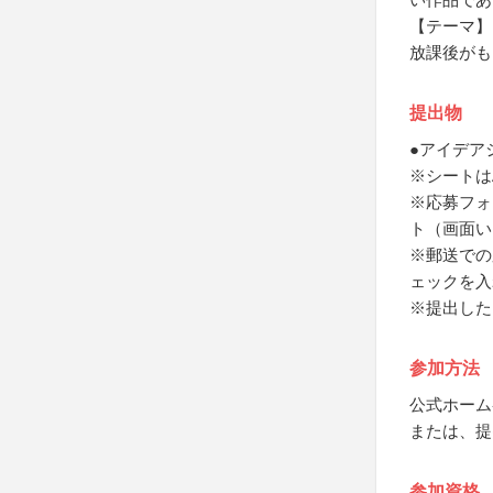
【テーマ】
放課後がも
提出物
●アイデア
※シートは
※応募フォ
ト（画面い
※郵送での
ェックを入
※提出した
参加方法
公式ホーム
または、提
参加資格