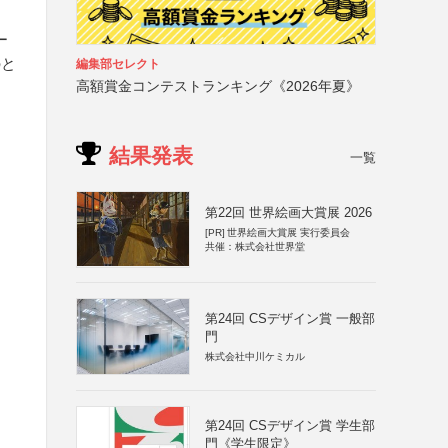
ー
のと
編集部セレクト
高額賞金コンテストランキング《2026年夏》
結果発表
一覧
第22回 世界絵画大賞展 2026
[PR]
世界絵画大賞展 実行委員会
共催：株式会社世界堂
第24回 CSデザイン賞 一般部
門
株式会社中川ケミカル
第24回 CSデザイン賞 学生部
門《学生限定》