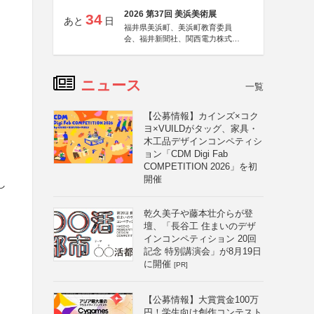
2026 第37回 美浜美術展
34
あと
日
福井県美浜町、美浜町教育委員
会、福井新聞社、関西電力株式会
社
ニュース
一覧
【公募情報】カインズ×コク
ヨ×VUILDがタッグ、家具・
木工品デザインコンペティシ
ョン「CDM Digi Fab
COMPETITION 2026」を初
開催
し
乾久美子や藤本壮介らが登
壇、「長谷工 住まいのデザ
インコンペティション 20回
記念 特別講演会」が8月19日
に開催
[PR]
【公募情報】大賞賞金100万
円！学生向け創作コンテスト