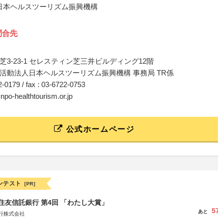
 日本ヘルスツーリズム振興機構
問合先
3-23-1 セレスティン芝三井ビルディング12階
活動法人日本ヘルスツーリズム振興機構 事務局 TR係
22-0179 / fax : 03-6722-0753
@npo-healthtourism.or.jp
公式ホームページ
ンテスト
[PR]
住友信託銀行 第4回 「わたし大賞」
5
あと
行株式会社