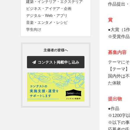
建築・インテリア・エクステリア
作品提出・
ビジネス・アイデア・企画
デジタル・Web・アプリ
賞
音楽・エンタメ・レシピ
●大賞（1
学生向け
※受賞作品
主催者の皆様へ
募集内容
テーマにそ
コンテスト掲載申し込み
【テーマ】
国内外は不
た体験
提出物
●作品
※1200字
※以下の事
応募者の氏