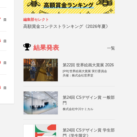
7
編集部セレクト
日
高額賞金コンテストランキング《2026年夏》
5
日
結果発表
一覧
0
日
第22回 世界絵画大賞展 2026
[PR]
世界絵画大賞展 実行委員会
共催：株式会社世界堂
4
日
第24回 CSデザイン賞 一般部
門
株式会社中川ケミカル
第24回 CSデザイン賞 学生部
門《学生限定》