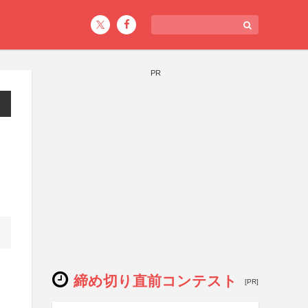
PR
締め切り直前コンテスト
[PR]