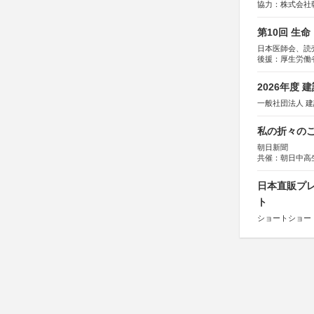
協力：株式会社
後援：日本郵便
第10回 生
日本医師会、読
後援：厚生労働
協賛：東京海上
2026年度
一般社団法人 
私の折々のこ
朝日新聞
共催：朝日中高
日本直販プレ
ト
ショートショート