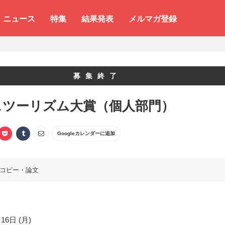
ニュース
特集
結果発表
メルマガ登録
募集終了
スツーリズム大賞（個人部門）
Googleカレンダーに追加
コピー・論文
16日 (月)