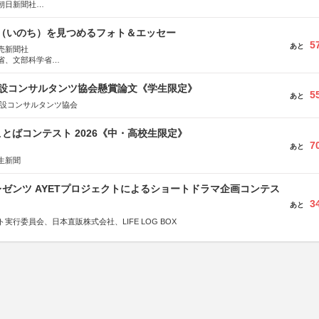
朝日新聞社
株式会社
命（いのち）を見つめるフォト＆エッセー
5
あと
売新聞社
省、文部科学省
日動火災保険株式会社、東京海上日動あんしん生命保険株式会社
 建設コンサルタンツ協会懸賞論文《学生限定》
5
あと
建設コンサルタンツ協会
とばコンテスト 2026《中・高校生限定》
7
あと
生新聞
ゼンツ AYETプロジェクトによるショートドラマ企画コンテス
3
あと
実行委員会、日本直販株式会社、LIFE LOG BOX