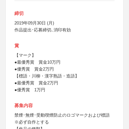
締切
2019年09月30日 (月)
作品提出･応募締切､消印有効
賞
【マーク】
●最優秀賞 賞金10万円
●優秀賞 賞金2万円
【標語・川柳・漢字熟語・造語】
●最優秀賞 賞金2万円
●優秀賞 1万円
募集内容
禁煙･無煙･受動喫煙防止のロゴマークおよび標語
※必ず自作とする
【作品の種類】