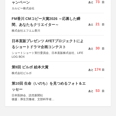
73
ャンペーン
あと
日
カルビー株式会社
FM香川 CMコピー大賞2026 ～応募した瞬
21
間、あなたもクリエイター～
あと
日
株式会社エフエム香川
日本直販プレゼンツ AYETプロジェクトによ
るショートドラマ企画コンテスト
30
あと
日
ショートショート実行委員会、日本直販株式会社、LIFE
LOG BOX
第9回 ビルボ 絵本大賞
174
あと
日
株式会社ビルボ
第10回 生命（いのち）を見つめるフォト＆エ
ッセー
53
あと
日
日本医師会、読売新聞社
後援：厚生労働省、文部科学省
協賛：東京海上日動火災保険株式会社、東京海上日動あん
しん生命保険株式会社