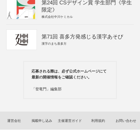
第24回 CSデザイン賞 学生部門《学生
限定》
株式会社中川ケミカル
第71回 喜多方発感じる漢字あそび
漢字のまち喜多方
応募される際は、必ず公式ホームページにて
最新の開催情報をご確認ください。
「登竜門」編集部
運営会社
掲載申し込み
主催運営ガイド
利用規約
お問い合わせ