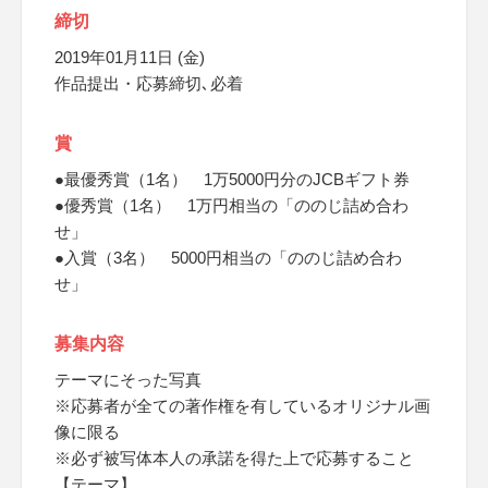
締切
2019年01月11日 (金)
作品提出・応募締切､必着
賞
●最優秀賞（1名） 1万5000円分のJCBギフト券
●優秀賞（1名） 1万円相当の「ののじ詰め合わ
せ」
●入賞（3名） 5000円相当の「ののじ詰め合わ
せ」
募集内容
テーマにそった写真
※応募者が全ての著作権を有しているオリジナル画
像に限る
※必ず被写体本人の承諾を得た上で応募すること
【テーマ】