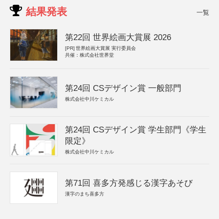
結果発表
一覧
第22回 世界絵画大賞展 2026
[PR]
世界絵画大賞展 実行委員会
共催：株式会社世界堂
第24回 CSデザイン賞 一般部門
株式会社中川ケミカル
第24回 CSデザイン賞 学生部門《学生
限定》
株式会社中川ケミカル
第71回 喜多方発感じる漢字あそび
漢字のまち喜多方