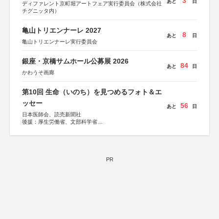
3
あと
日
ディファレント京町堀アートフェア実行委員会（株式会社
チグニッタ内）
亀山トリエンナーレ 2027
8
あと
日
亀山トリエンナーレ実行委員会
銀座・京橋サムホール公募展 2026
84
あと
日
かわうそ画廊
第10回 生命（いのち）を見つめるフォト＆エ
ッセー
56
あと
日
日本医師会、読売新聞社
後援：厚生労働省、文部科学省
協賛：東京海上日動火災保険株式会社、東京海上日動あん
しん生命保険株式会社
PR