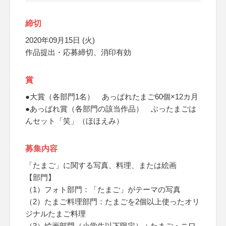
締切
2020年09月15日 (火)
作品提出・応募締切、消印有効
賞
●大賞（各部門1名） あっぱれたまご60個×12カ月
●あっぱれ賞（各部門の該当作品） ぶったまごは
んセット「笑」（ほほえみ）
募集内容
「たまご」に関する写真、料理、または絵画
【部門】
（1）フォト部門：「たまご」がテーマの写真
（2）たまご料理部門：たまごを2個以上使ったオリ
ジナルたまご料理
（3）絵画部門（小学生以下限定）：たまご・ニワ