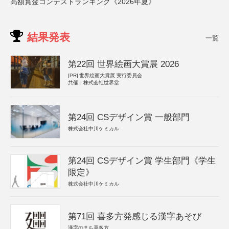
高額賞金コンテストランキング《2026年夏》
結果発表
一覧
第22回 世界絵画大賞展 2026
[PR]
世界絵画大賞展 実行委員会
共催：株式会社世界堂
第24回 CSデザイン賞 一般部門
株式会社中川ケミカル
第24回 CSデザイン賞 学生部門《学生
限定》
株式会社中川ケミカル
第71回 喜多方発感じる漢字あそび
漢字のまち喜多方