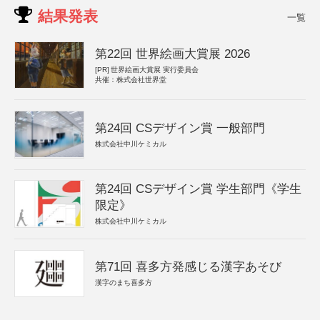
結果発表
一覧
第22回 世界絵画大賞展 2026
[PR]
世界絵画大賞展 実行委員会
共催：株式会社世界堂
第24回 CSデザイン賞 一般部門
株式会社中川ケミカル
第24回 CSデザイン賞 学生部門《学生
限定》
株式会社中川ケミカル
第71回 喜多方発感じる漢字あそび
漢字のまち喜多方