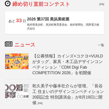
締め切り直前コンテスト
[PR]
2026 第37回 美浜美術展
33
あと
日
福井県美浜町、美浜町教育委員会、福井新聞社、関西電力株
式会社
ニュース
一覧
【公募情報】カインズ×コクヨ×VUILD
がタッグ、家具・木工品デザインコン
ペティション「CDM Digi Fab
COMPETITION 2026」を初開催
乾久美子や藤本壮介らが登壇、「長谷
工 住まいのデザインコンペティション
20回記念 特別講演会」が8月19日に開
催
[PR]