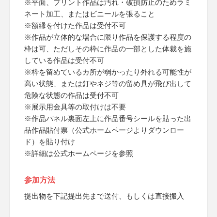
※平面、プリント作品は汚れ・破損防止のためラミ
ネート加工、またはビニールを張ること
※額縁を付けた作品は受付不可
※作品が立体的な場合に限り作品を保護する程度の
枠は可、ただしその枠に作品の一部とした体裁を施
している作品は受付不可
※枠を留めているカ所が弱かったり外れる可能性が
高い状態、または釘やネジ等の留め具が飛び出して
危険な状態の作品は受付不可
※展示用金具等の取付けは不要
※作品パネル裏面左上に作品番号シールを貼った出
品作品貼付票（公式ホームページよりダウンロー
ド）を貼り付け
※詳細は公式ホームページを参照
参加方法
提出物を下記提出先まで送付、もしくは直接搬入