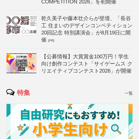
COMPETITION 2026」を初開催
乾久美子や藤本壮介らが登壇、「長谷
工 住まいのデザインコンペティション
20回記念 特別講演会」が8月19日に開
催
[PR]
【公募情報】大賞賞金100万円！学生
向け創作コンテスト「サイゲームス ク
リエイティブコンテスト2026」が開催
特集
一覧