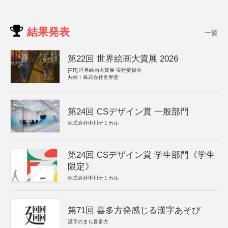
結果発表
一覧
第22回 世界絵画大賞展 2026
[PR]
世界絵画大賞展 実行委員会
共催：株式会社世界堂
第24回 CSデザイン賞 一般部門
株式会社中川ケミカル
第24回 CSデザイン賞 学生部門《学生
限定》
株式会社中川ケミカル
第71回 喜多方発感じる漢字あそび
漢字のまち喜多方