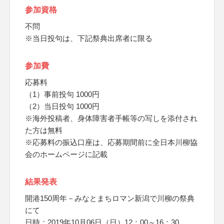
参加資格
不問
※当日投句は、下記祭典出席者に限る
参加費
応募料
（1）事前投句 1000円
（2）当日投句 1000円
※海外投稿者、身体障害者手帳等の写しを添付され
た方は無料
※応募料の振込口座は、応募期間前に全日本川柳協
会のホームページに記載
結果発表
開港150周年－みなとまちロマン新潟で川柳の祭典
にて
日時：2019年10月06日（日）12：00～16：30