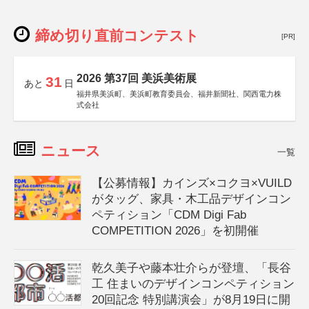
締め切り直前コンテスト
[PR]
2026 第37回 美浜美術展
31
あと
日
福井県美浜町、美浜町教育委員会、福井新聞社、関西電力株
式会社
ニュース
一覧
【公募情報】カインズ×コクヨ×VUILD
がタッグ、家具・木工品デザインコン
ペティション「CDM Digi Fab
COMPETITION 2026」を初開催
乾久美子や藤本壮介らが登壇、「長谷
工 住まいのデザインコンペティション
20回記念 特別講演会」が8月19日に開