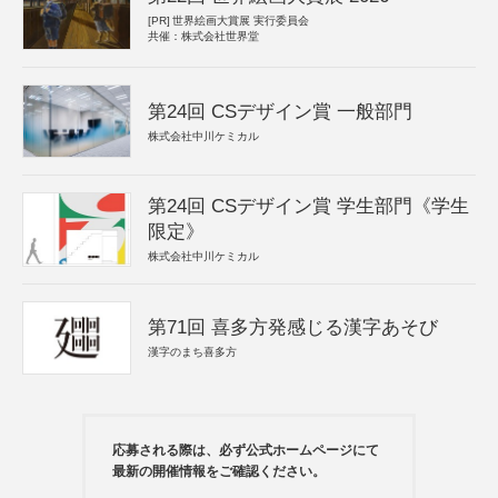
[PR]
世界絵画大賞展 実行委員会
共催：株式会社世界堂
第24回 CSデザイン賞 一般部門
株式会社中川ケミカル
第24回 CSデザイン賞 学生部門《学生
限定》
株式会社中川ケミカル
第71回 喜多方発感じる漢字あそび
漢字のまち喜多方
応募される際は、必ず公式ホームページにて
最新の開催情報をご確認ください。