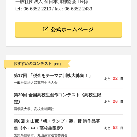
一般社団法人 全日本川柳協会 TR係
tel : 06-6352-2210 / fax : 06-6352-2433
公式ホームページ
おすすめのコンテスト
[PR]
第17回 「税金をテーマに川柳大募集！」
22
あと
日
一般社団法人武蔵府中法人会
第30回 全国高校生創作コンテスト《高校生限
26
定》
あと
日
國學院大學、高校生新聞社
第6回 丸山薫「帆・ランプ・鷗」賞 詩作品募
52
集《小・中・高校生限定》
あと
日
愛知県豊橋市、丸山薫賞運営委員会