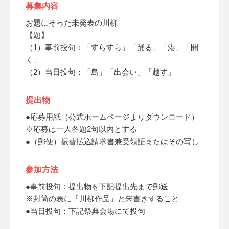
募集内容
お題にそった未発表の川柳
【題】
（1）事前投句：「すらすら」「踊る」「港」「開
く」
（2）当日投句：「島」「出会い」「越す」
提出物
●応募用紙（公式ホームページよりダウンロード）
※応募は一人各題2句以内とする
●（郵便）振替払込請求書兼受領証またはその写し
参加方法
●事前投句：提出物を下記提出先まで郵送
※封筒の表に「川柳作品」と朱書きすること
●当日投句：下記祭典会場にて投句