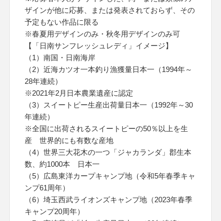
ザインが他に応募、または発表されておらず、その
予定もない作品に限る
※春夏用デザインのみ・秋冬用デザインのみ可
【「日南サンフレッシュレディ」イメージ】
（1）南国・日南海岸
（2）近海カツオ一本釣り漁獲量日本一（1994年～
28年連続）
※2021年2月日本農業遺産に認定
（3）スイートピー生産出荷量日本一（1992年～30
年連続）
※全国に出荷されるスイートピーの50％以上を生
産 世界的にも有数な産地
（4）世界三大花木の一つ「ジャカランダ」郡生本
数、約1000本 日本一
（5）広島東洋カープキャンプ地（令和5年春季キャ
ンプ61周年）
（6）埼玉西武ライオンズキャンプ地（2023年春季
キャンプ20周年）