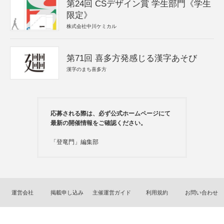
第24回 CSデザイン賞 学生部門《学生
限定》
株式会社中川ケミカル
第71回 喜多方発感じる漢字あそび
漢字のまち喜多方
応募される際は、必ず公式ホームページにて
最新の開催情報をご確認ください。
「登竜門」編集部
運営会社
掲載申し込み
主催運営ガイド
利用規約
お問い合わせ