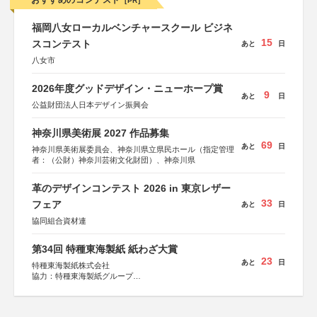
おすすめのコンテスト
[PR]
福岡八女ローカルベンチャースクール ビジネ
15
スコンテスト
あと
日
八女市
2026年度グッドデザイン・ニューホープ賞
9
あと
日
公益財団法人日本デザイン振興会
神奈川県美術展 2027 作品募集
69
あと
日
神奈川県美術展委員会、神奈川県立県民ホール（指定管理
者：（公財）神奈川芸術文化財団）、神奈川県
革のデザインコンテスト 2026 in 東京レザー
33
フェア
あと
日
協同組合資材連
第34回 特種東海製紙 紙わざ大賞
23
あと
日
特種東海製紙株式会社
協力：特種東海製紙グループ
特別協賛：静岡県長泉町