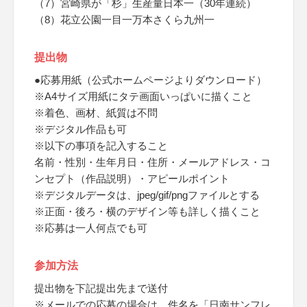
（7）宮崎県が「杉」生産量日本一（30年連続）
（8）花立公園一目一万本さくら九州一
提出物
●応募用紙（公式ホームページよりダウンロード）
※A4サイズ用紙にタテ画面いっぱいに描くこと
※着色、画材、紙質は不問
※デジタル作品も可
※以下の事項を記入すること
名前・性別・生年月日・住所・メールアドレス・コ
ンセプト（作品説明）・アピールポイント
※デジタルデータは、jpeg/gif/pngファイルとする
※正面・後ろ・横のデザイン等も詳しく描くこと
※応募は一人何点でも可
参加方法
提出物を下記提出先まで送付
※メールでの応募の場合は、件名を「日南サンフレ