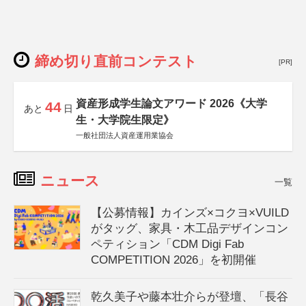
締め切り直前コンテスト
[PR]
資産形成学生論文アワード 2026《大学
44
あと
日
生・大学院生限定》
一般社団法人資産運用業協会
ニュース
一覧
【公募情報】カインズ×コクヨ×VUILD
がタッグ、家具・木工品デザインコン
ペティション「CDM Digi Fab
COMPETITION 2026」を初開催
乾久美子や藤本壮介らが登壇、「長谷