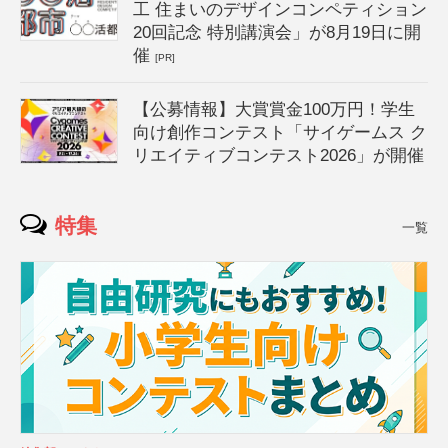
工 住まいのデザインコンペティション
20回記念 特別講演会」が8月19日に開
催
[PR]
【公募情報】大賞賞金100万円！学生
向け創作コンテスト「サイゲームス ク
リエイティブコンテスト2026」が開催
特集
一覧