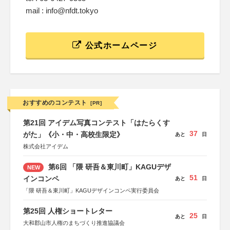
mail : info@nfdt.tokyo
公式ホームページ
おすすめのコンテスト
[PR]
第21回 アイデム写真コンテスト「はたらくす
37
がた」《小・中・高校生限定》
あと
日
株式会社アイデム
第6回 「隈 研吾＆東川町」KAGUデザ
NEW
51
インコンペ
あと
日
「隈 研吾＆東川町」KAGUデザインコンペ実行委員会
第25回 人権ショートレター
25
あと
日
大和郡山市人権のまちづくり推進協議会