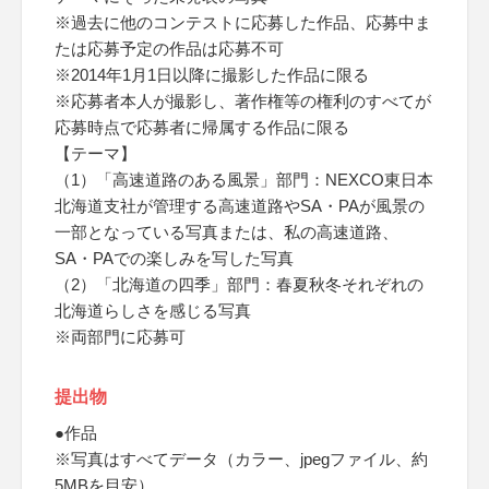
※過去に他のコンテストに応募した作品、応募中ま
たは応募予定の作品は応募不可
※2014年1月1日以降に撮影した作品に限る
※応募者本人が撮影し、著作権等の権利のすべてが
応募時点で応募者に帰属する作品に限る
【テーマ】
（1）「高速道路のある風景」部門：NEXCO東日本
北海道支社が管理する高速道路やSA・PAが風景の
一部となっている写真または、私の高速道路、
SA・PAでの楽しみを写した写真
（2）「北海道の四季」部門：春夏秋冬それぞれの
北海道らしさを感じる写真
※両部門に応募可
提出物
●作品
※写真はすべてデータ（カラー、jpegファイル、約
5MBを目安）