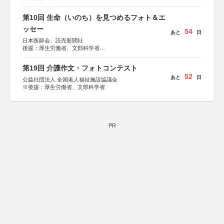
第10回 生命（いのち）を見つめるフォト＆エ
ッセー
54
あと
日
日本医師会、読売新聞社
後援：厚生労働省、文部科学省
協賛：東京海上日動火災保険株式会社、東京海上日動あん
しん生命保険株式会社
第19回 介護作文・フォトコンテスト
52
あと
日
公益社団法人 全国老人福祉施設協議会
※後援：厚生労働省、文部科学省
PR