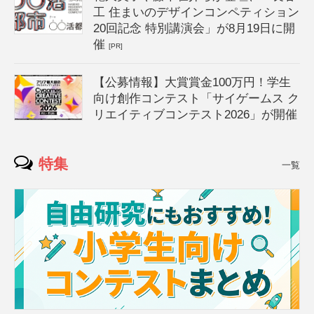
工 住まいのデザインコンペティション
20回記念 特別講演会」が8月19日に開
催
[PR]
【公募情報】大賞賞金100万円！学生
向け創作コンテスト「サイゲームス ク
リエイティブコンテスト2026」が開催
特集
一覧