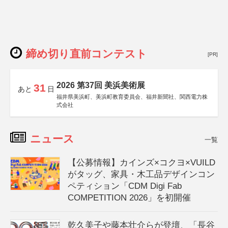
締め切り直前コンテスト
[PR]
2026 第37回 美浜美術展
31
あと
日
福井県美浜町、美浜町教育委員会、福井新聞社、関西電力株
式会社
ニュース
一覧
【公募情報】カインズ×コクヨ×VUILD
がタッグ、家具・木工品デザインコン
ペティション「CDM Digi Fab
COMPETITION 2026」を初開催
乾久美子や藤本壮介らが登壇、「長谷