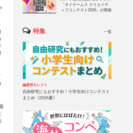
「サイゲームス クリエイテ
デ
ィブコンテスト2026」が開催
特集
担
一覧
の
学
優
イ
の
編集部セレクト
自由研究にもおすすめ！小学生向けコンテスト
まとめ《2026夏》
最
生
出