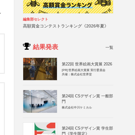
ン
編集部セレクト
高額賞金コンテストランキング《2026年夏》
結果発表
一覧
第22回 世界絵画大賞展 2026
[PR]
世界絵画大賞展 実行委員会
共催：株式会社世界堂
第24回 CSデザイン賞 一般部
門
株式会社中川ケミカル
第24回 CSデザイン賞 学生部
門《学生限定》