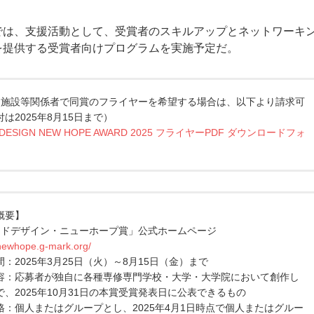
では、支援活動として、受賞者のスキルアップとネットワーキ
を提供する受賞者向けプログラムを実施予定だ。
・施設等関係者で同賞のフライヤーを希望する場合は、以下より請求可
は2025年8月15日まで）
 DESIGN NEW HOPE AWARD 2025 フライヤーPDF ダウンロードフォ
概要】
ッドデザイン・ニューホープ賞」公式ホームページ
/newhope.g-mark.org/
：2025年3月25日（火）～8月15日（金）まで
容：応募者が独自に各種専修専門学校・大学・大学院において創作し
で、2025年10月31日の本賞受賞発表日に公表できるもの
格：個人またはグループとし、2025年4月1日時点で個人またはグルー