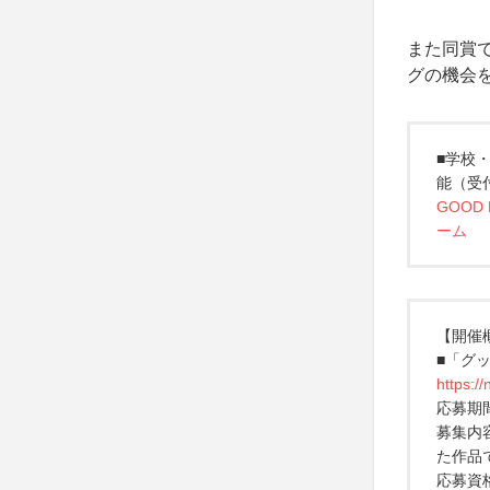
また同賞
グの機会
■学校
能（受付
GOOD
ーム
【開催
■「グ
https:/
応募期間
募集内
た作品
応募資