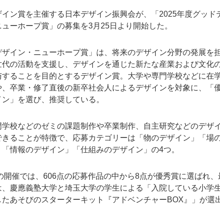
イン賞を主催する日本デザイン振興会が、「2025年度グッド
ニューホープ賞」の募集を3月25日より開始した。
デザイン・ニューホープ賞」は、将来のデザイン分野の発展を
世代の活動を支援し、デザインを通じた新たな産業および文化
与することを目的とするデザイン賞。大学や専門学校などに在
や、卒業・修了直後の新卒社会人によるデザインを対象に、「
イン」を選び、推奨している。
門学校などのゼミの課題制作や卒業制作、自主研究などのデザ
できることが特徴で、応募カテゴリーは「物のデザイン」「場
」「情報のデザイン」「仕組みのデザイン」の4つ。
度の開催では、606点の応募作品の中から8点が優秀賞に選ばれ、
は、慶應義塾大学と埼玉大学の学生による「入院している小学
したあそびのスターターキット『アドベンチャーBOX』」が選