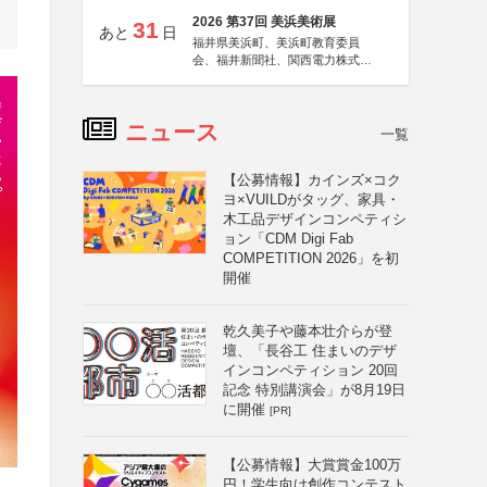
2026 第37回 美浜美術展
31
あと
日
福井県美浜町、美浜町教育委員
会、福井新聞社、関西電力株式会
社
ニュース
一覧
【公募情報】カインズ×コク
ヨ×VUILDがタッグ、家具・
木工品デザインコンペティシ
ョン「CDM Digi Fab
COMPETITION 2026」を初
開催
乾久美子や藤本壮介らが登
壇、「長谷工 住まいのデザ
インコンペティション 20回
記念 特別講演会」が8月19日
に開催
[PR]
【公募情報】大賞賞金100万
円！学生向け創作コンテスト