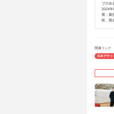
プの全
2024
賞：最
状、賞
関連リンク
日本デザイ