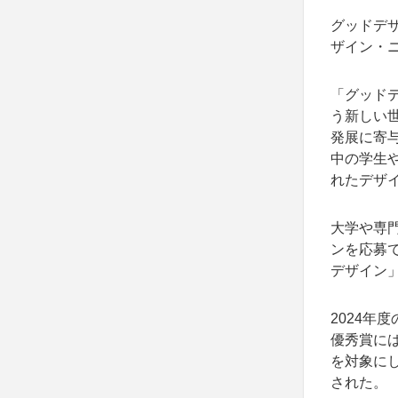
グッドデザ
ザイン・
「グッド
う新しい
発展に寄
中の学⽣
れたデザ
大学や専
ンを応募
デザイン
2024年
優秀賞に
を対象に
された。