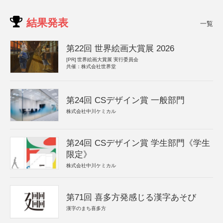
結果発表
一覧
第22回 世界絵画大賞展 2026
[PR]
世界絵画大賞展 実行委員会
共催：株式会社世界堂
第24回 CSデザイン賞 一般部門
株式会社中川ケミカル
第24回 CSデザイン賞 学生部門《学生
限定》
株式会社中川ケミカル
第71回 喜多方発感じる漢字あそび
漢字のまち喜多方