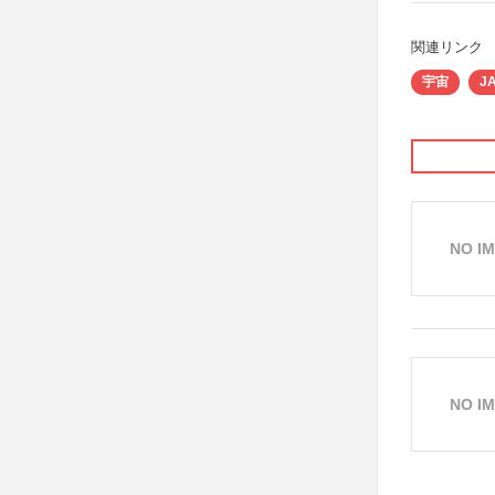
関連リンク
宇宙
J
NO I
NO I