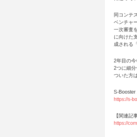
同コンテ
ベンチャ
一次審査
に向けた支
成される「S
2年目の
2つに細分
ついた方
S-Boost
https://s-bo
【関連記事】
https://co