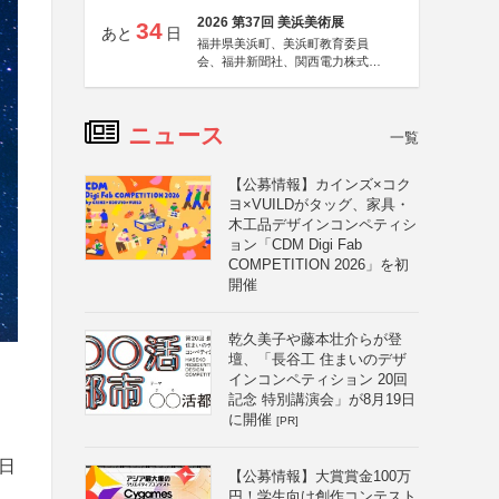
2026 第37回 美浜美術展
34
あと
日
福井県美浜町、美浜町教育委員
会、福井新聞社、関西電力株式会
社
ニュース
一覧
【公募情報】カインズ×コク
ヨ×VUILDがタッグ、家具・
木工品デザインコンペティシ
ョン「CDM Digi Fab
COMPETITION 2026」を初
開催
乾久美子や藤本壮介らが登
壇、「長谷工 住まいのデザ
インコンペティション 20回
記念 特別講演会」が8月19日
に開催
[PR]
1日
【公募情報】大賞賞金100万
円！学生向け創作コンテスト