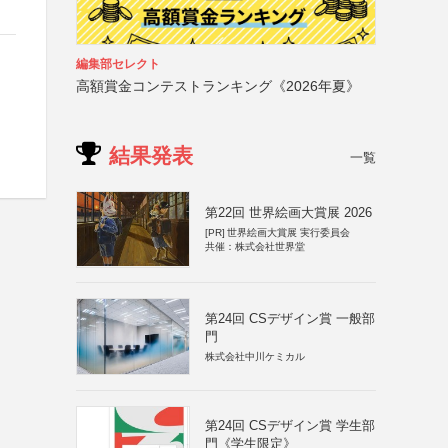
編集部セレクト
高額賞金コンテストランキング《2026年夏》
結果発表
一覧
第22回 世界絵画大賞展 2026
[PR]
世界絵画大賞展 実行委員会
共催：株式会社世界堂
第24回 CSデザイン賞 一般部
門
株式会社中川ケミカル
第24回 CSデザイン賞 学生部
門《学生限定》