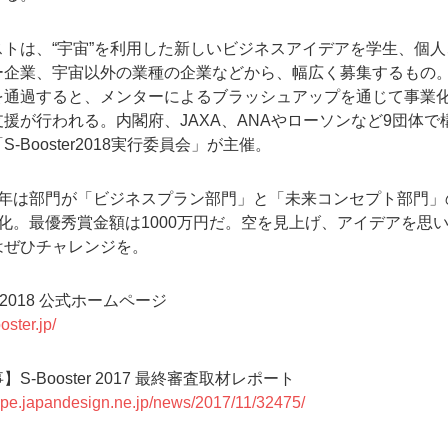
ストは、“宇宙”を利用した新しいビジネスアイデアを学生、個人
ー企業、宇宙以外の業種の企業などから、幅広く募集するもの
を通過すると、メンターによるブラッシュアップを通じて事業
援が行われる。内閣府、JAXA、ANAやローソンなど9団体で
-Booster2018実行委員会」が主催。
今年は部門が「ビジネスプラン部門」と「未来コンセプト部門」
化。最優秀賞金額は1000万円だ。空を見上げ、アイデアを思
はぜひチャレンジを。
er 2018 公式ホームページ
oster.jp/
S-Booster 2017 最終審査取材レポート
mpe.japandesign.ne.jp/news/2017/11/32475/