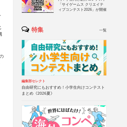
「サイゲームス クリエイテ
ィブコンテスト2026」が開催
、
。
化
特集
一覧
構
の
い
編集部セレクト
自由研究にもおすすめ！小学生向けコンテスト
まとめ《2026夏》