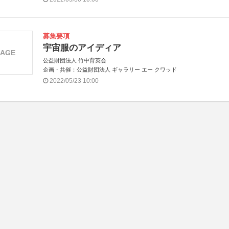
アジア共催：タイ地理情報・宇宙技術開発機関（GISTDA）
募集要項
宇宙服のアイディア
MAGE
公益財団法人 竹中育英会
企画・共催：公益財団法人 ギャラリー エー クワッド
2022/05/23 10:00