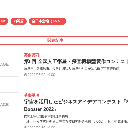
AXA
内閣府
全日本空輸（ANA）
関連記事
募集要項
第6回 全国人工衛星・探査機模型製作コンテス
MAGE
岐阜県、各務原市、公益財団法人 岐阜かかみがはら航空宇宙博物館
2022/06/03 10:00
募集要項
宇宙を活用したビジネスアイデアコンテスト「S
MAGE
Booster 2022」
内閣府宇宙開発戦略推進事務局
共催：国立研究開発法人 宇宙航空研究開発機構（JAXA）、国立研究開発
人 新エネルギー・産業技術総合開発機構（NEDO）
2022/05/30 10:00