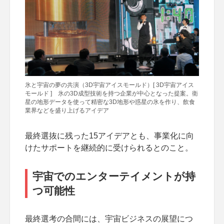
氷と宇宙の夢の共演（3D宇宙アイスモールド）[ 3D宇宙アイス
モールド ] 氷の3D成型技術を持つ企業が中心となった提案。衛
星の地形データを使って精密な3D地形や惑星の氷を作り、飲食
業界などを盛り上げるアイデア
最終選抜に残った15アイデアとも、事業化に向
けたサポートを継続的に受けられるとのこと。
宇宙でのエンターテイメントが持
つ可能性
最終選考の合間には、宇宙ビジネスの展望につ