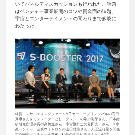
いてパネルディスカッションも行われた。話題
はベンチャー事業展開のコツや資金面の課題、
宇宙とエンターテイメントの関わりまで多岐に
わたった。
経営コンサルティングファームA.T カーニープリンシパルの石田
真康さんをモデレーターとし、タレントの剛力彩芽さん、日本総
研研究所理事長の高橋進さん、宇宙飛行士の若田光一さん、IT水
産ベンチャー企業ウミトロンの山田雅彦さん、人工流れ星を開発
する宇宙ベンチャー企業ALE社長の岡島礼奈さんらが登壇。