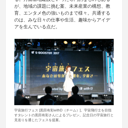
が、地域の課題に挑む案、未来産業の構想、教
育、エンタメ色の強いものまで様々。共通する
のは、みな日々の仕事や生活、趣味からアイデ
アを生んでいる点だ。
宇宙旅行フェス [黒田有彩withD（チーム）]。宇宙飛行士を目指
すタレントの黒田有彩さんによるプレゼン。記念日の宇宙旅行と
見送りを通じたフェスを提案。