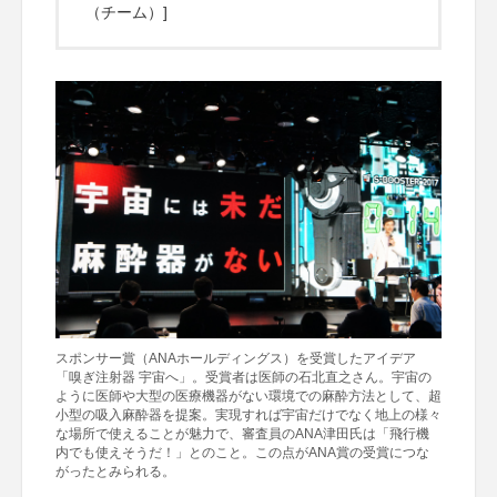
（チーム）]
スポンサー賞（ANAホールディングス）を受賞したアイデア
「嗅ぎ注射器 宇宙へ」。受賞者は医師の石北直之さん。宇宙の
ように医師や大型の医療機器がない環境での麻酔方法として、超
小型の吸入麻酔器を提案。実現すれば宇宙だけでなく地上の様々
な場所で使えることが魅力で、審査員のANA津田氏は「飛行機
内でも使えそうだ！」とのこと。この点がANA賞の受賞につな
がったとみられる。