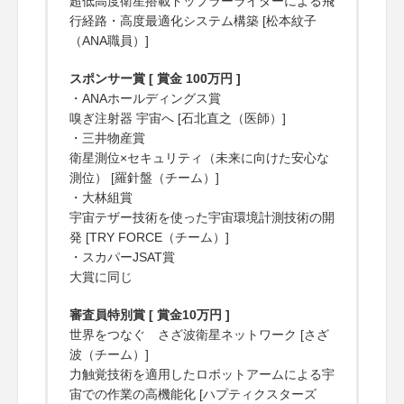
超低高度衛星搭載ドップラーライダーによる飛
行経路・高度最適化システム構築 [松本紋子
（ANA職員）]
スポンサー賞 [ 賞金 100万円 ]
・ANAホールディングス賞
嗅ぎ注射器 宇宙へ [石北直之（医師）]
・三井物産賞
衛星測位×セキュリティ（未来に向けた安心な
測位） [羅針盤（チーム）]
・大林組賞
宇宙テザー技術を使った宇宙環境計測技術の開
発 [TRY FORCE（チーム）]
・スカパーJSAT賞
大賞に同じ
審査員特別賞 [ 賞金10万円 ]
世界をつなぐ さざ波衛星ネットワーク [さざ
波（チーム）]
力触覚技術を適用したロボットアームによる宇
宙での作業の高機能化 [ハプティクスターズ