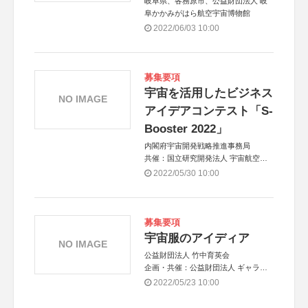
岐阜県、各務原市、公益財団法人 岐
阜かかみがはら航空宇宙博物館
2022/06/03 10:00
募集要項
宇宙を活用したビジネス
NO IMAGE
アイデアコンテスト「S-
Booster 2022」
内閣府宇宙開発戦略推進事務局
共催：国立研究開発法人 宇宙航空研
究開発機構（JAXA）、国立研究開発
2022/05/30 10:00
法人 新エネルギー・産業技術総合開
発機構（NEDO）
アジア共催：タイ地理情報・宇宙技術
開発機関（GISTDA）
募集要項
宇宙服のアイディア
NO IMAGE
公益財団法人 竹中育英会
企画・共催：公益財団法人 ギャラリ
ー エー クワッド
2022/05/23 10:00