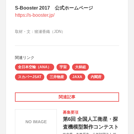
S-Booster 2017 公式ホームページ
https://s-booster.jp/
取材・文：猪瀬香織（JDN）
関連リンク
全日本空輸（ANA）
宇宙
大林組
スカパーJSAT
三井物産
JAXA
内閣府
関連記事
募集要項
第6回 全国人工衛星・探
NO IMAGE
査機模型製作コンテスト