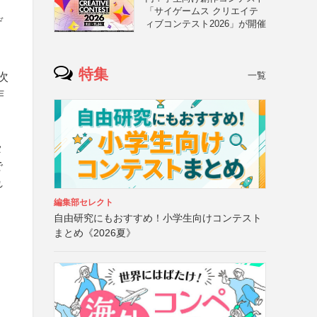
「サイゲームス クリエイテ
デ
ィブコンテスト2026」が開催
特集
一覧
次
作
タ
で
れ
編集部セレクト
自由研究にもおすすめ！小学生向けコンテスト
まとめ《2026夏》