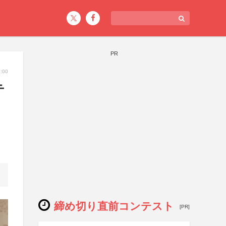
PR
:00
テ
締め切り直前コンテスト
[PR]