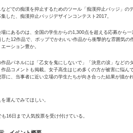
スなどでの痴漢を抑止するためのツール「痴漢抑止バッジ」の
集した、痴漢抑止バッジデザインコンテスト2017。
場にあるのは、全国の学生からの1,300点を超える応募から一
過した12作品で、ポップでかわいい作品から衝撃的な雰囲気の
リエーション豊か。
の作品パネルには「乙女を鬼にしないで」「決意の涙」などの
、作品コメントも掲載。女子高生はじめ多くの方が被害に悩ん
犯罪に、当事者に近い立場の学生たちが向き合った結果が描か
足を運んでみてほしい。
でも16日まで人気投票を受け付けている。
示 イベント概要