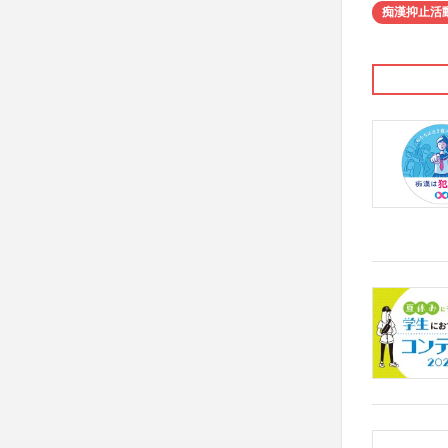
痴漢抑止活