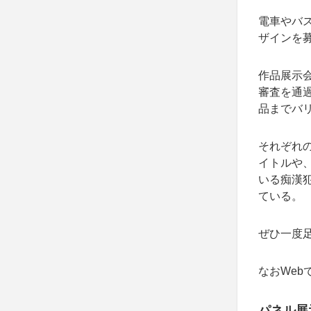
電車やバ
ザインを募
作品展示会
審査を通
品までバ
それぞれ
イトルや
いる痴漢
ている。
ぜひ一度
なおWeb
パネル展