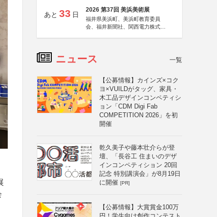
2026 第37回 美浜美術展
33
あと
日
福井県美浜町、美浜町教育委員
会、福井新聞社、関西電力株式会
社
ニュース
一覧
【公募情報】カインズ×コク
ヨ×VUILDがタッグ、家具・
木工品デザインコンペティシ
ョン「CDM Digi Fab
COMPETITION 2026」を初
開催
乾久美子や藤本壮介らが登
壇、「長谷工 住まいのデザ
インコンペティション 20回
記念 特別講演会」が8月19日
展
に開催
[PR]
会
【公募情報】大賞賞金100万
円！学生向け創作コンテスト