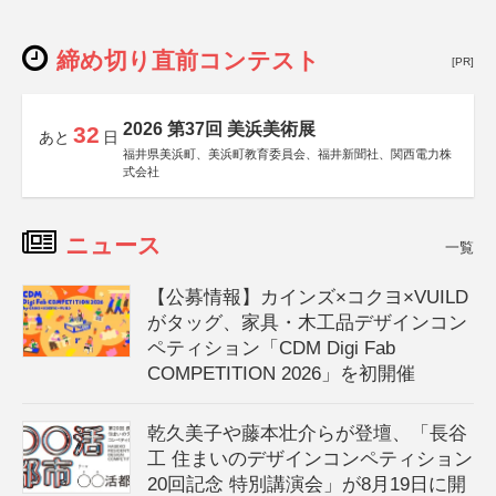
締め切り直前コンテスト
[PR]
2026 第37回 美浜美術展
32
あと
日
福井県美浜町、美浜町教育委員会、福井新聞社、関西電力株
式会社
ニュース
一覧
【公募情報】カインズ×コクヨ×VUILD
がタッグ、家具・木工品デザインコン
ペティション「CDM Digi Fab
COMPETITION 2026」を初開催
乾久美子や藤本壮介らが登壇、「長谷
工 住まいのデザインコンペティション
20回記念 特別講演会」が8月19日に開