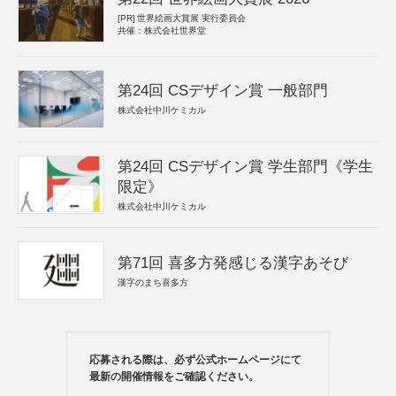
[PR]
世界絵画大賞展 実行委員会
共催：株式会社世界堂
第24回 CSデザイン賞 一般部門
株式会社中川ケミカル
第24回 CSデザイン賞 学生部門《学生
限定》
株式会社中川ケミカル
第71回 喜多方発感じる漢字あそび
漢字のまち喜多方
応募される際は、必ず公式ホームページにて
最新の開催情報をご確認ください。