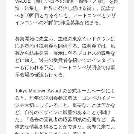
VALUE（新しい日本の価値・感性・才能）“を創
造・結集し、世界に発信し続ける街」。記念す
べき10回目となる今年も、アートコンペとデザ
インコンペの2部門で作品募集が始まる。
募集開始に先立ち、主催の東京ミッドタウンは
応募者向け説明会を開催する。説明会では、応
募から結果発表・展示に至るプロセスの説明な
どに加え、過去の受賞者を招いてのインタビュ
ーも行われる予定。アートコンペ説明会では展
示会場の確認も行える。
Tokyo Midtown Award の公式ホームページによ
ると、昨年の説明会参加者は「コンペのイメー
ジや大切にしていること、重要なことは何かな
ど、自分のデザインに影響のあることが聞け
た」「過去の受賞者の応募用紙の公開など、具
体的な情報を得ることができた。実際に来てよ
かった」などとコメントしている。