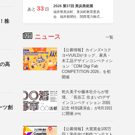
2026 第37回 美浜美術展
33
あと
日
福井県美浜町、美浜町教育委員
会、福井新聞社、関西電力株式会
！株
社
ニュース
一覧
【公募情報】カインズ×コク
ヨ×VUILDがタッグ、家具・
木工品デザインコンペティシ
県の高
ョン「CDM Digi Fab
COMPETITION 2026」を初
開催
乾久美子や藤本壮介らが登
壇、「長谷工 住まいのデザ
インコンペティション 20回
ーツ創
記念 特別講演会」が8月19日
に開催
[PR]
【公募情報】大賞賞金100万
円！学生向け創作コンテスト