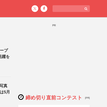
PR
ホープ
活躍を
写真
は5月
締め切り直前コンテスト
[PR]