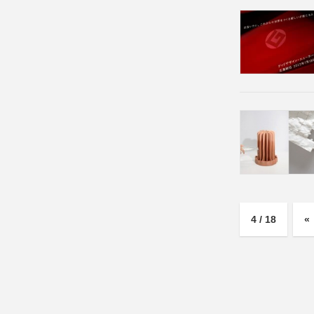
4 / 18
«