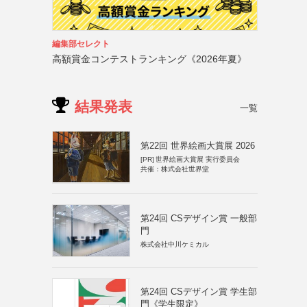
編集部セレクト
高額賞金コンテストランキング《2026年夏》
結果発表
一覧
第22回 世界絵画大賞展 2026
[PR]
世界絵画大賞展 実行委員会
共催：株式会社世界堂
第24回 CSデザイン賞 一般部
門
株式会社中川ケミカル
第24回 CSデザイン賞 学生部
門《学生限定》