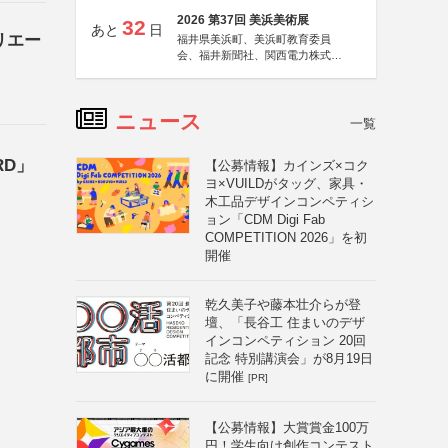
2026 第37回 美浜美術展
32
あと
日
リエー
福井県美浜町、美浜町教育委員
会、福井新聞社、関西電力株式会
社
ニュース
一覧
ARD」
【公募情報】カインズ×コク
ヨ×VUILDがタッグ、家具・
木工品デザインコンペティシ
ョン「CDM Digi Fab
COMPETITION 2026」を初
開催
乾久美子や藤本壮介らが登
壇、「長谷工 住まいのデザ
インコンペティション 20回
記念 特別講演会」が8月19日
に開催
[PR]
【公募情報】大賞賞金100万
円！学生向け創作コンテスト