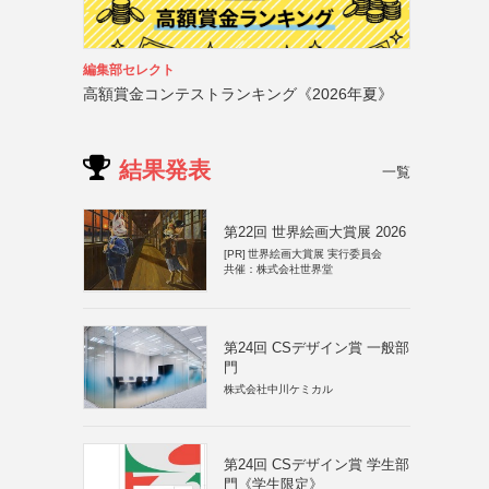
編集部セレクト
高額賞金コンテストランキング《2026年夏》
結果発表
一覧
第22回 世界絵画大賞展 2026
[PR]
世界絵画大賞展 実行委員会
共催：株式会社世界堂
第24回 CSデザイン賞 一般部
門
株式会社中川ケミカル
第24回 CSデザイン賞 学生部
門《学生限定》