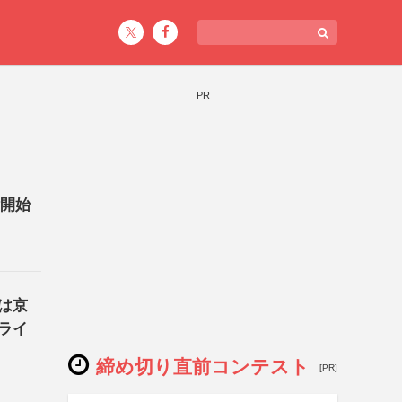
PR
付開始
は京
ライ
締め切り直前コンテスト
[PR]