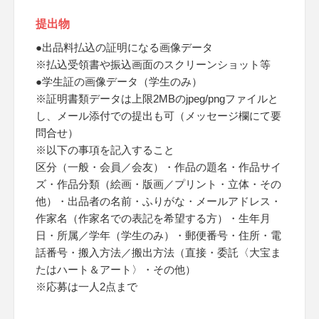
提出物
●出品料払込の証明になる画像データ
※払込受領書や振込画面のスクリーンショット等
●学生証の画像データ（学生のみ）
※証明書類データは上限2MBのjpeg/pngファイルと
し、メール添付での提出も可（メッセージ欄にて要
問合せ）
※以下の事項を記入すること
区分（一般・会員／会友）・作品の題名・作品サイ
ズ・作品分類（絵画・版画／プリント・立体・その
他）・出品者の名前・ふりがな・メールアドレス・
作家名（作家名での表記を希望する方）・生年月
日・所属／学年（学生のみ）・郵便番号・住所・電
話番号・搬入方法／搬出方法（直接・委託〈大宝ま
たはハート＆アート〉・その他）
※応募は一人2点まで