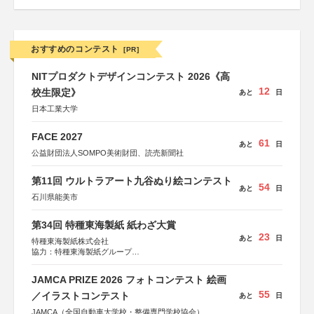
おすすめのコンテスト
[PR]
NITプロダクトデザインコンテスト 2026《高
12
校生限定》
あと
日
日本工業大学
FACE 2027
61
あと
日
公益財団法人SOMPO美術財団、読売新聞社
第11回 ウルトラアート九谷ぬり絵コンテスト
54
あと
日
石川県能美市
第34回 特種東海製紙 紙わざ大賞
23
あと
日
特種東海製紙株式会社
協力：特種東海製紙グループ
特別協賛：静岡県長泉町
JAMCA PRIZE 2026 フォトコンテスト 絵画
55
／イラストコンテスト
あと
日
JAMCA（全国自動車大学校・整備専門学校協会）