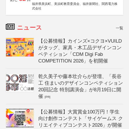
福井県美浜町、美浜町教育委員会、福井新聞社、関西電力株
式会社
ニュース
一覧
【公募情報】カインズ×コクヨ×VUILD
がタッグ、家具・木工品デザインコン
ペティション「CDM Digi Fab
COMPETITION 2026」を初開催
乾久美子や藤本壮介らが登壇、「長谷
工 住まいのデザインコンペティション
20回記念 特別講演会」が8月19日に開
催
[PR]
【公募情報】大賞賞金100万円！学生
向け創作コンテスト「サイゲームス ク
リエイティブコンテスト2026」が開催