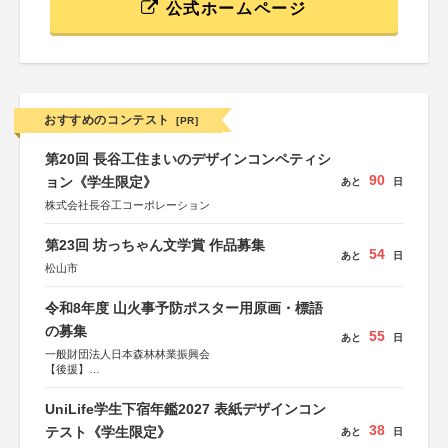
公式ホームページ
おすすめのコンテスト
[PR]
第20回 長谷工住まいのデザインコンペティシ
90
ョン《学生限定》
あと
日
株式会社長谷工コーポレーション
第23回 坊っちゃん文学賞 作品募集
54
あと
日
松山市
令和8年度 山火事予防ポスター用原画・標語
の募集
55
あと
日
一般財団法人日本森林林業振興会
【後援】
総務省消防庁、文部科学省、林野庁、全国森林組合連合
会、森林火災対策協会
UniLife学生下宿年鑑2027 表紙デザインコン
38
テスト《学生限定》
あと
日