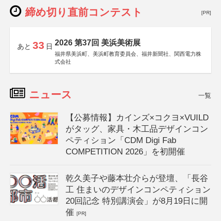
締め切り直前コンテスト
[PR]
2026 第37回 美浜美術展
33
あと
日
福井県美浜町、美浜町教育委員会、福井新聞社、関西電力株
式会社
ニュース
一覧
【公募情報】カインズ×コクヨ×VUILD
がタッグ、家具・木工品デザインコン
ペティション「CDM Digi Fab
COMPETITION 2026」を初開催
乾久美子や藤本壮介らが登壇、「長谷
工 住まいのデザインコンペティション
20回記念 特別講演会」が8月19日に開
催
[PR]