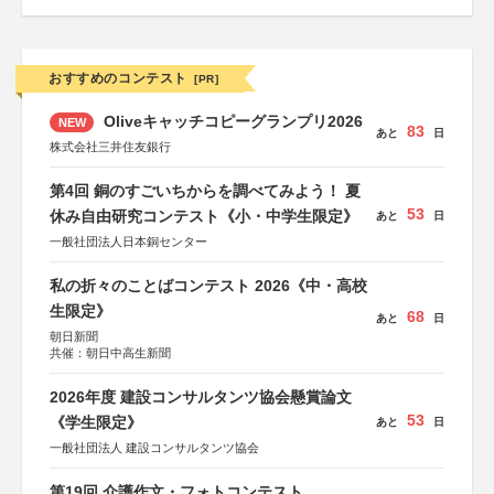
おすすめのコンテスト
[PR]
Oliveキャッチコピーグランプリ2026
NEW
83
あと
日
株式会社三井住友銀行
第4回 銅のすごいちからを調べてみよう！ 夏
53
休み自由研究コンテスト《小・中学生限定》
あと
日
一般社団法人日本銅センター
私の折々のことばコンテスト 2026《中・高校
生限定》
68
あと
日
朝日新聞
共催：朝日中高生新聞
2026年度 建設コンサルタンツ協会懸賞論文
53
《学生限定》
あと
日
一般社団法人 建設コンサルタンツ協会
第19回 介護作文・フォトコンテスト