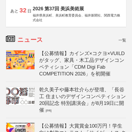
2026 第37回 美浜美術展
32
あと
日
福井県美浜町、美浜町教育委員会、福井新聞社、関西電力株
式会社
ニュース
一覧
【公募情報】カインズ×コクヨ×VUILD
がタッグ、家具・木工品デザインコン
ペティション「CDM Digi Fab
COMPETITION 2026」を初開催
乾久美子や藤本壮介らが登壇、「長谷
工 住まいのデザインコンペティション
20回記念 特別講演会」が8月19日に開
催
[PR]
【公募情報】大賞賞金100万円！学生