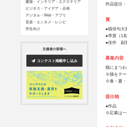
建築・インテリア・エクステリア
作品提出・
ビジネス・アイデア・企画
デジタル・Web・アプリ
賞
音楽・エンタメ・レシピ
●猫俳句大
学生向け
●準賞（1
●佳作 副
主催者の皆様へ
募集内容
コンテスト掲載申し込み
猫にまつわ
※猫をテー
※春・夏・
提出物
●作品
※応募は一