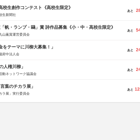
国高校生創作コンテスト《高校生限定》
2
あと
校生新聞社
薫「帆・ランプ・鷗」賞 詩作品募集《小・中・高校生限定》
5
あと
丸山薫賞運営委員会
税金をテーマに川柳大募集！」
2
あと
蔵府中法人会
の人権川柳」
2
あと
活動ネットワーク協議会
と言葉のチカラ展」
12
あと
カラ展」実行委員会