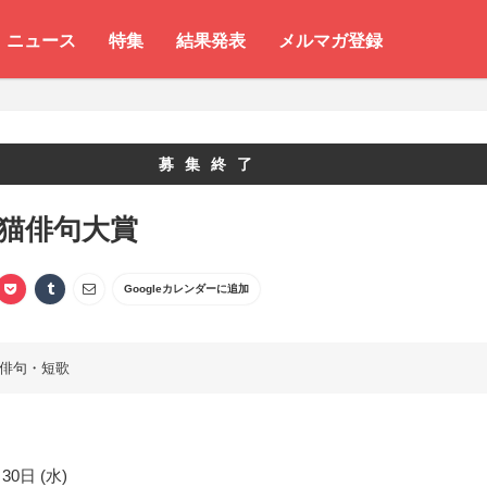
ニュース
特集
結果発表
メルマガ登録
募集終了
 猫俳句大賞
Googleカレンダーに追加
俳句・短歌
30日 (水)