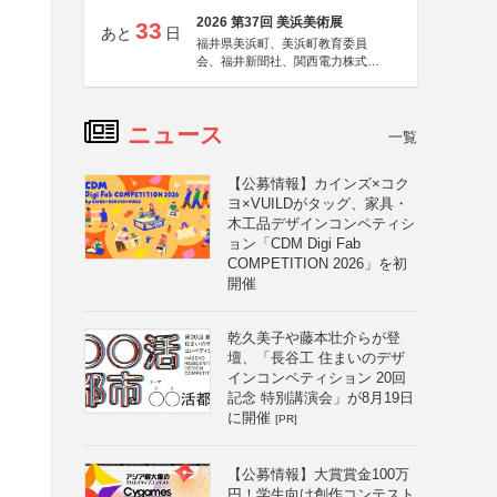
2026 第37回 美浜美術展
33
あと
日
福井県美浜町、美浜町教育委員
会、福井新聞社、関西電力株式会
社
ニュース
一覧
【公募情報】カインズ×コク
ヨ×VUILDがタッグ、家具・
木工品デザインコンペティシ
ョン「CDM Digi Fab
COMPETITION 2026」を初
開催
乾久美子や藤本壮介らが登
壇、「長谷工 住まいのデザ
インコンペティション 20回
記念 特別講演会」が8月19日
に開催
[PR]
【公募情報】大賞賞金100万
円！学生向け創作コンテスト