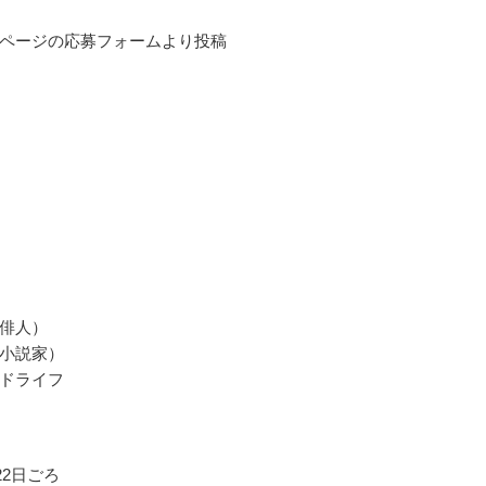
ページの応募フォームより投稿
俳人）
小説家）
ドライフ
月22日ごろ