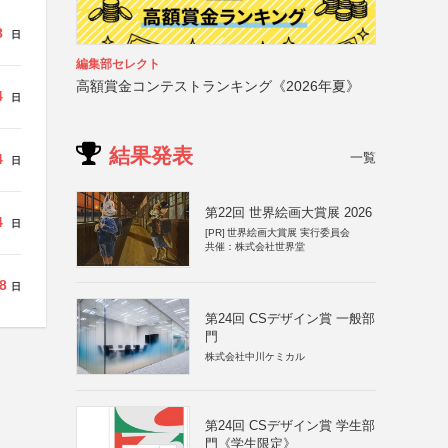
8
日
編集部セレクト
高額賞金コンテストランキング《2026年夏》
4
日
結果発表
一覧
4
日
第22回 世界絵画大賞展 2026
4
日
[PR]
世界絵画大賞展 実行委員会
共催：株式会社世界堂
8
日
第24回 CSデザイン賞 一般部
門
株式会社中川ケミカル
第24回 CSデザイン賞 学生部
門《学生限定》