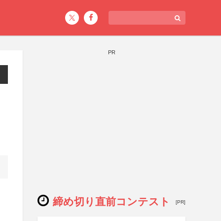
PR
締め切り直前コンテスト
[PR]