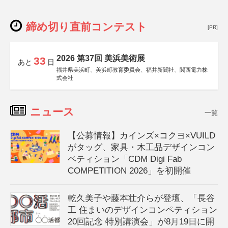
締め切り直前コンテスト
[PR]
2026 第37回 美浜美術展
33
あと
日
福井県美浜町、美浜町教育委員会、福井新聞社、関西電力株
式会社
ニュース
一覧
【公募情報】カインズ×コクヨ×VUILD
がタッグ、家具・木工品デザインコン
ペティション「CDM Digi Fab
COMPETITION 2026」を初開催
乾久美子や藤本壮介らが登壇、「長谷
工 住まいのデザインコンペティション
20回記念 特別講演会」が8月19日に開