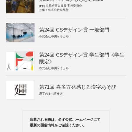
[PR]
世界絵画大賞展 実行委員会
共催：株式会社世界堂
第24回 CSデザイン賞 一般部門
株式会社中川ケミカル
第24回 CSデザイン賞 学生部門《学生
限定》
株式会社中川ケミカル
第71回 喜多方発感じる漢字あそび
漢字のまち喜多方
応募される際は、必ず公式ホームページにて
最新の開催情報をご確認ください。