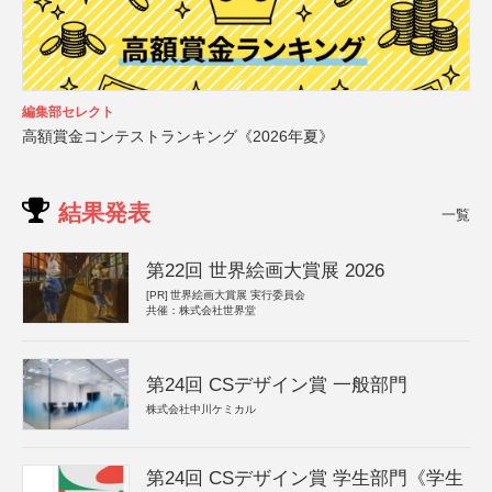
編集部セレクト
高額賞金コンテストランキング《2026年夏》
結果発表
一覧
第22回 世界絵画大賞展 2026
[PR]
世界絵画大賞展 実行委員会
共催：株式会社世界堂
第24回 CSデザイン賞 一般部門
株式会社中川ケミカル
第24回 CSデザイン賞 学生部門《学生