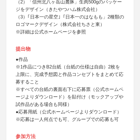
（2）「信州北八ヶ岳山麓豚」生肉500gのパッケー
ジをデザイン（きたやつハム株式会社）
（3）｢日本一の星空｣「日本一のはなもも」2種類の
ロゴマークデザイン（株式会社ちさと東）
※詳細は公式ホームページを参照
提出物
●作品
※1作品につきB2台紙（台紙の仕様は自由）2枚を
上限に、完成予想図と作品コンセプトをまとめて応
募すること
※すべての台紙の裏面右下に応募票（公式ホームペ
ージよりダウンロード）を貼付け（モックアップや
試作品がある場合も同様）
●応募用紙（公式ホームページよりダウンロード）
※応募は一人何点でも可、グループでの応募も可
参加方法