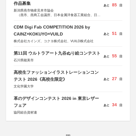
作品募集
85
あと
日
新潟県燕市物産見本市協会
（燕市、燕商工会議所、日本金属洋食器工業組合、日本
金属ハウスウェア工業組合）
CDM Digi Fab COMPETITION 2026 by
51
CAINZ×KOKUYO×VUILD
あと
日
株式会社カインズ、コクヨ株式会社、VUILD株式会社
第11回 ウルトラアート九谷ぬり絵コンテスト
55
あと
日
石川県能美市
高校生ファッションイラストレーションコン
27
テスト 2026《高校生限定》
あと
日
文化学園大学
革のデザインコンテスト 2026 in 東京レザー
34
フェア
あと
日
協同組合資材連
PR