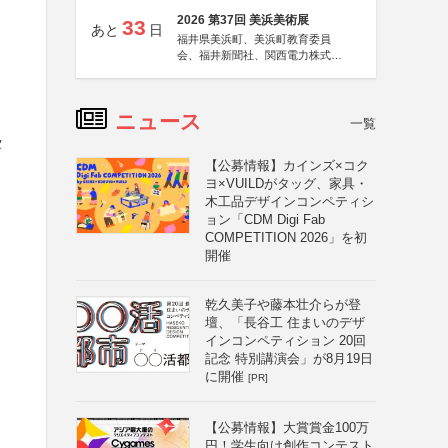
2026 第37回 美浜美術展
33
あと
日
福井県美浜町、美浜町教育委員
会、福井新聞社、関西電力株式会
社
ニュース
一覧
タ
【公募情報】カインズ×コク
ヨ×VUILDがタッグ、家具・
木工品デザインコンペティシ
ョン「CDM Digi Fab
COMPETITION 2026」を初
開催
乾久美子や藤本壮介らが登
壇、「長谷工 住まいのデザ
インコンペティション 20回
記念 特別講演会」が8月19日
に開催
[PR]
【公募情報】大賞賞金100万
円！学生向け創作コンテスト