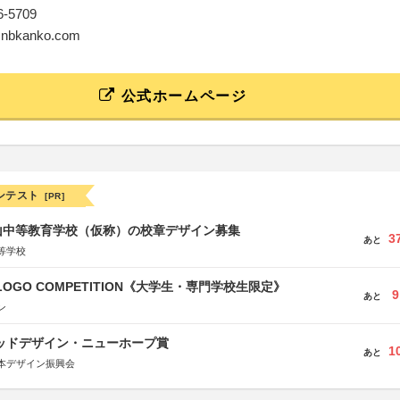
56-5709
o@nbkanko.com
公式ホームページ
ンテスト
[PR]
山中等教育学校（仮称）の校章デザイン募集
3
あと
等学校
 LOGO COMPETITION《大学生・専門学校生限定》
9
あと
ン
グッドデザイン・ニューホープ賞
1
あと
本デザイン振興会