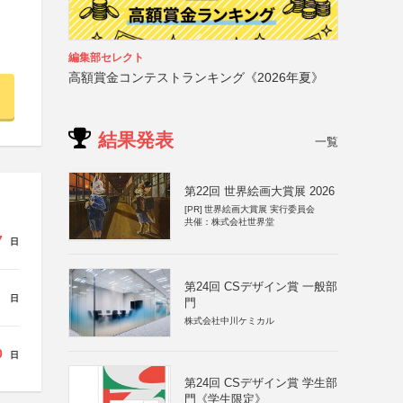
編集部セレクト
高額賞金コンテストランキング《2026年夏》
結果発表
一覧
第22回 世界絵画大賞展 2026
[PR]
世界絵画大賞展 実行委員会
共催：株式会社世界堂
7
日
第24回 CSデザイン賞 一般部
日
門
株式会社中川ケミカル
0
日
第24回 CSデザイン賞 学生部
門《学生限定》