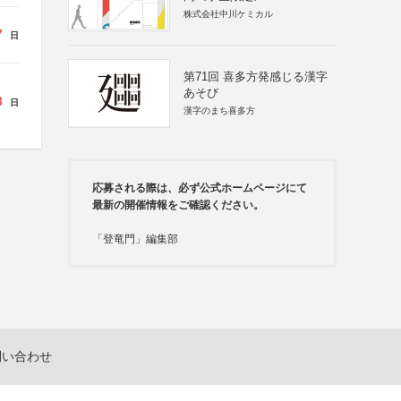
株式会社中川ケミカル
7
日
第71回 喜多方発感じる漢字
あそび
3
日
漢字のまち喜多方
応募される際は、必ず公式ホームページにて
最新の開催情報をご確認ください。
「登竜門」編集部
問い合わせ