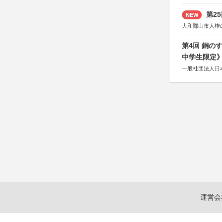
第2
NEW
大和郡山市人権
第4回 銅の
中学生限定
一般社団法人日
運営会