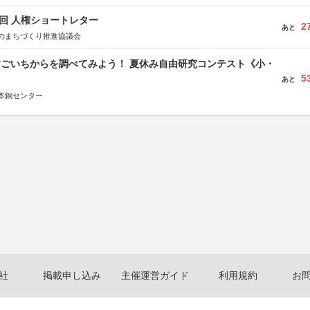
5回 人権ショートレター
2
あと
のまちづくり推進協議会
すごいちからを調べてみよう！ 夏休み自由研究コンテスト《小・
5
》
あと
本銅センター
社
掲載申し込み
主催運営ガイド
利用規約
お