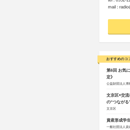
mail : radi
おすすめのコ
第6回 お気
定》
公益財団法人博
文京区×交
の“つながる
文京区
資産形成学生
一般社団法人資