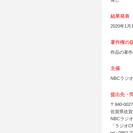
結果発表
2020年
著作権の
作品の著作
主催
NBCラジ
提出先・
〒840-0027
佐賀県佐賀
NBCラジ
「ラジオC
tel : 0952-