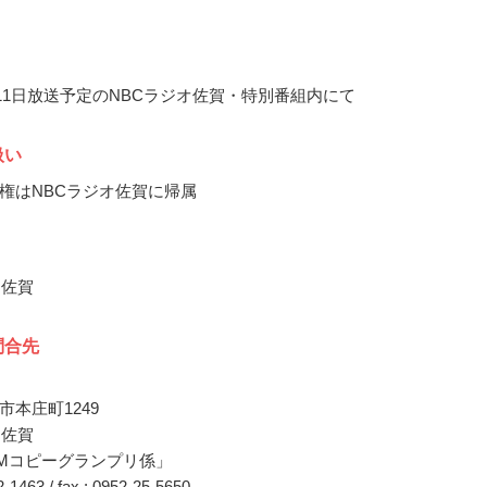
1月11日放送予定のNBCラジオ佐賀・特別番組内にて
扱い
権はNBCラジオ佐賀に帰属
オ佐賀
問合先
市本庄町1249
オ佐賀
Mコピーグランプリ係」
22-1463 / fax : 0952-25-5650