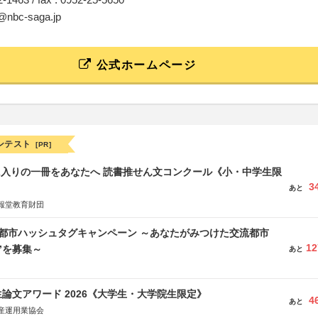
o@nbc-saga.jp
公式ホームページ
ンテスト
[PR]
に入りの一冊をあなたへ 読書推せん文コンクール《小・中学生限
3
あと
報堂教育財団
流都市ハッシュタグキャンペーン ～あなたがみつけた交流都市
12
”を募集～
あと
論文アワード 2026《大学生・大学院生限定》
4
あと
産運用業協会