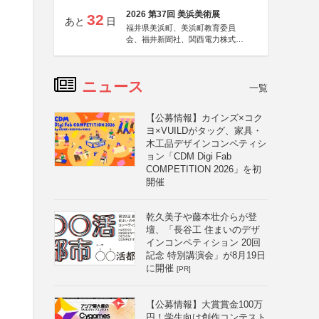
2026 第37回 美浜美術展
32
あと
日
福井県美浜町、美浜町教育委員
会、福井新聞社、関西電力株式会
社
ニュース
一覧
【公募情報】カインズ×コク
ヨ×VUILDがタッグ、家具・
木工品デザインコンペティシ
ョン「CDM Digi Fab
COMPETITION 2026」を初
開催
乾久美子や藤本壮介らが登
壇、「長谷工 住まいのデザ
インコンペティション 20回
記念 特別講演会」が8月19日
に開催
[PR]
【公募情報】大賞賞金100万
円！学生向け創作コンテスト