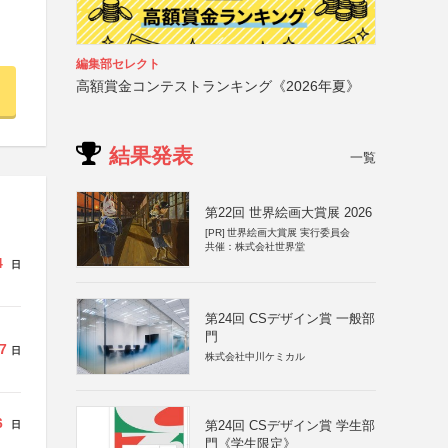
編集部セレクト
高額賞金コンテストランキング《2026年夏》
結果発表
一覧
第22回 世界絵画大賞展 2026
[PR]
世界絵画大賞展 実行委員会
共催：株式会社世界堂
4
日
第24回 CSデザイン賞 一般部
門
7
日
株式会社中川ケミカル
6
第24回 CSデザイン賞 学生部
日
門《学生限定》