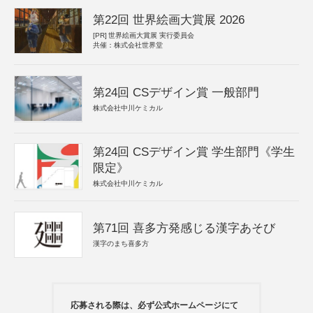
第22回 世界絵画大賞展 2026
[PR]
世界絵画大賞展 実行委員会
共催：株式会社世界堂
第24回 CSデザイン賞 一般部門
株式会社中川ケミカル
第24回 CSデザイン賞 学生部門《学生
限定》
株式会社中川ケミカル
第71回 喜多方発感じる漢字あそび
漢字のまち喜多方
応募される際は、必ず公式ホームページにて