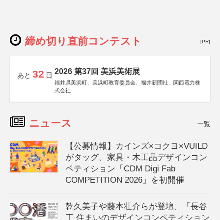
締め切り直前コンテスト
[PR]
2026 第37回 美浜美術展
32
あと
日
福井県美浜町、美浜町教育委員会、福井新聞社、関西電力株
式会社
ニュース
一覧
【公募情報】カインズ×コクヨ×VUILD
がタッグ、家具・木工品デザインコン
ペティション「CDM Digi Fab
COMPETITION 2026」を初開催
乾久美子や藤本壮介らが登壇、「長谷
工 住まいのデザインコンペティション