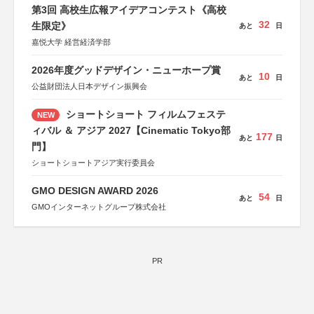
協力：読売新聞社
第3回 高校生広報アイデアコンテスト《高校
後援：厚生労働省
32
文部科学省
生限定》
あと
日
奈良県
嘉悦大学 経営経済学部
日本経済団体連合会
関西経済連合会
「“よい仕事おこし”フェア」実行委員会
2026年度グッドデザイン・ニューホープ賞
10
関西文化学術研究都市推進機構
あと
日
公益財団法人日本デザイン振興会
東京難病団体連絡協議会
ショートショート フィルムフェステ
NEW
ィバル ＆ アジア 2027【Cinematic Tokyo部
177
あと
日
門】
ショートショートアジア実行委員会
GMO DESIGN AWARD 2026
54
あと
日
GMOインターネットグループ株式会社
PR