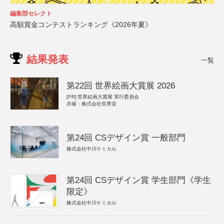
編集部セレクト
高額賞金コンテストランキング《2026年夏》
結果発表
一覧
第22回 世界絵画大賞展 2026
[PR]
世界絵画大賞展 実行委員会
共催：株式会社世界堂
第24回 CSデザイン賞 一般部門
株式会社中川ケミカル
第24回 CSデザイン賞 学生部門《学生
限定》
株式会社中川ケミカル