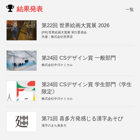
結果発表
一覧
第22回 世界絵画大賞展 2026
[PR]
世界絵画大賞展 実行委員会
共催：株式会社世界堂
第24回 CSデザイン賞 一般部門
株式会社中川ケミカル
第24回 CSデザイン賞 学生部門《学生
限定》
株式会社中川ケミカル
第71回 喜多方発感じる漢字あそび
漢字のまち喜多方