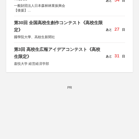
54
あと
日
一般財団法人日本森林林業振興会
【後援】
総務省消防庁、文部科学省、林野庁、全国森林組合連合
会、森林火災対策協会
第30回 全国高校生創作コンテスト《高校生限
27
定》
あと
日
國學院大學、高校生新聞社
第3回 高校生広報アイデアコンテスト《高校
31
生限定》
あと
日
嘉悦大学 経営経済学部
PR