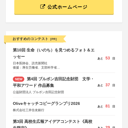
公式ホームページ
おすすめのコンテスト
[PR]
第10回 生命（いのち）を見つめるフォト＆エ
ッセー
53
あと
日
日本医師会、読売新聞社
後援：厚生労働省、文部科学省
協賛：東京海上日動火災保険株式会社、東京海上日動あん
しん生命保険株式会社
第4回 ブルボン吉田記念財団 文学・
NEW
37
平和アワード 作品募集
あと
日
公益財団法人 ブルボン吉田記念財団
Oliveキャッチコピーグランプリ2026
81
あと
日
株式会社三井住友銀行
第3回 高校生広報アイデアコンテスト《高校
29
あと
日