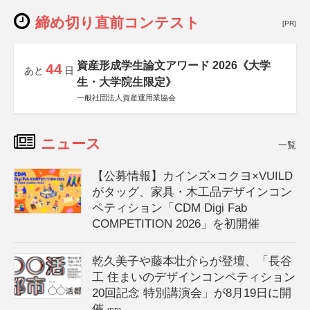
締め切り直前コンテスト
[PR]
資産形成学生論文アワード 2026《大学
44
あと
日
生・大学院生限定》
一般社団法人資産運用業協会
ニュース
一覧
【公募情報】カインズ×コクヨ×VUILD
がタッグ、家具・木工品デザインコン
ペティション「CDM Digi Fab
COMPETITION 2026」を初開催
乾久美子や藤本壮介らが登壇、「長谷
工 住まいのデザインコンペティション
20回記念 特別講演会」が8月19日に開
催