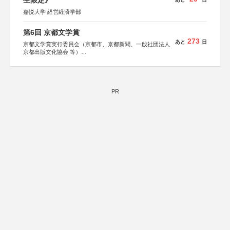
生限定》
嘉悦大学 経営経済学部
第6回 京都文学賞
273
あと
日
京都文学賞実行委員会（京都市、京都新聞、一般社団法人
京都出版文化協会 等）
協力：京都府書店商業組合、朝日新聞出版、
KADOKAWA、河出書房新社、幻冬舎、講談社、光文社、
集英社、小学館、祥伝社、新潮社、淡交社、ちいさいミシ
マ社、徳間書店、早川書房、PHP研究所、双葉社、文藝春
秋、ポプラ社、毎日新聞出版
PR