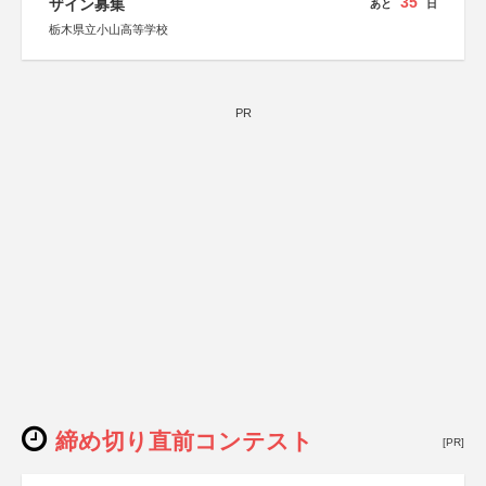
35
ザイン募集
あと
日
栃木県立小山高等学校
PR
締め切り直前コンテスト
[PR]