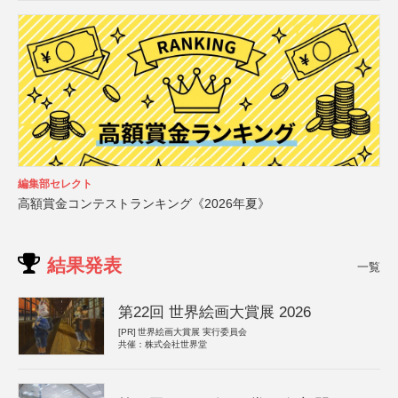
編集部セレクト
高額賞金コンテストランキング《2026年夏》
結果発表
一覧
第22回 世界絵画大賞展 2026
[PR]
世界絵画大賞展 実行委員会
共催：株式会社世界堂