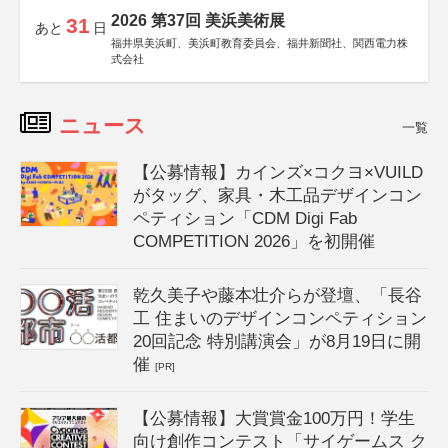
2026 第37回 美浜美術展
31
あと
日
福井県美浜町、美浜町教育委員会、福井新聞社、関西電力株
式会社
ニュース
一覧
【公募情報】カインズ×コクヨ×VUILD
がタッグ、家具・木工品デザインコン
ペティション「CDM Digi Fab
COMPETITION 2026」を初開催
乾久美子や藤本壮介らが登壇、「長谷
工 住まいのデザインコンペティション
20回記念 特別講演会」が8月19日に開
催
[PR]
【公募情報】大賞賞金100万円！学生
向け創作コンテスト「サイゲームス ク