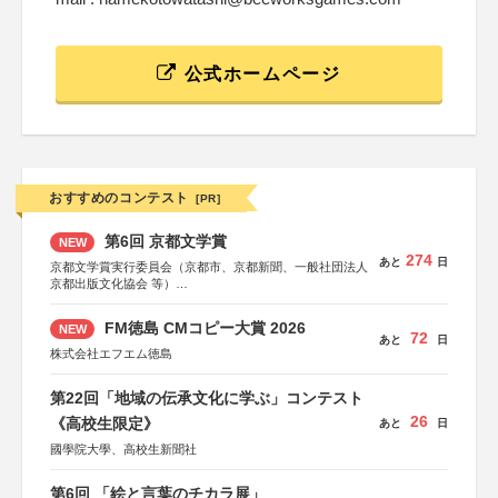
公式ホームページ
おすすめのコンテスト
[PR]
第6回 京都文学賞
NEW
274
あと
日
京都文学賞実行委員会（京都市、京都新聞、一般社団法人
京都出版文化協会 等）
協力：京都府書店商業組合、朝日新聞出版、
KADOKAWA、河出書房新社、幻冬舎、講談社、光文社、
FM徳島 CMコピー大賞 2026
NEW
集英社、小学館、祥伝社、新潮社、淡交社、ちいさいミシ
72
あと
日
マ社、徳間書店、早川書房、PHP研究所、双葉社、文藝春
株式会社エフエム徳島
秋、ポプラ社、毎日新聞出版
第22回「地域の伝承文化に学ぶ」コンテスト
26
《高校生限定》
あと
日
國學院大學、高校生新聞社
第6回 「絵と言葉のチカラ展」