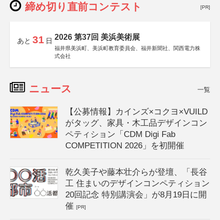
締め切り直前コンテスト
[PR]
2026 第37回 美浜美術展
31
あと
日
福井県美浜町、美浜町教育委員会、福井新聞社、関西電力株
式会社
ニュース
一覧
【公募情報】カインズ×コクヨ×VUILD
がタッグ、家具・木工品デザインコン
ペティション「CDM Digi Fab
COMPETITION 2026」を初開催
乾久美子や藤本壮介らが登壇、「長谷
工 住まいのデザインコンペティション
20回記念 特別講演会」が8月19日に開
催
[PR]