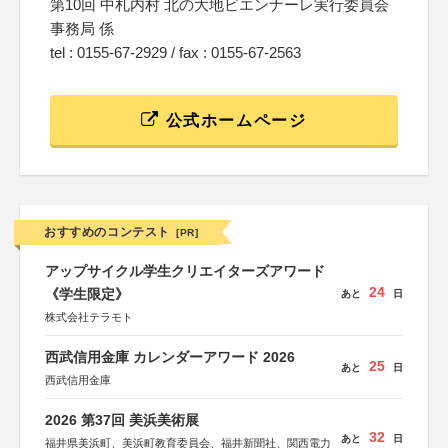
第10回 中札内村 北の大地ビエンナーレ実行委員会
事務局 係
tel : 0155-67-2929 / fax : 0155-67-2563
公式ホームページ
おすすめのコンテスト
[PR]
アップサイクル学生クリエイターズアワード
24
《学生限定》
あと
日
株式会社テラモト
西武信用金庫 カレンダーアワード 2026
25
あと
日
西武信用金庫
2026 第37回 美浜美術展
32
あと
日
福井県美浜町、美浜町教育委員会、福井新聞社、関西電力