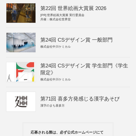
第22回 世界絵画大賞展 2026
[PR]
世界絵画大賞展 実行委員会
共催：株式会社世界堂
第24回 CSデザイン賞 一般部門
株式会社中川ケミカル
第24回 CSデザイン賞 学生部門《学生
限定》
株式会社中川ケミカル
第71回 喜多方発感じる漢字あそび
漢字のまち喜多方
応募される際は、必ず公式ホームページにて