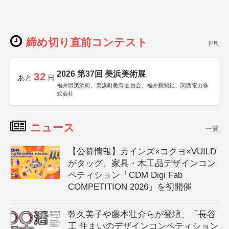
締め切り直前コンテスト
[PR]
2026 第37回 美浜美術展
32
あと
日
福井県美浜町、美浜町教育委員会、福井新聞社、関西電力株
式会社
ニュース
一覧
【公募情報】カインズ×コクヨ×VUILD
がタッグ、家具・木工品デザインコン
ペティション「CDM Digi Fab
COMPETITION 2026」を初開催
乾久美子や藤本壮介らが登壇、「長谷
工 住まいのデザインコンペティション