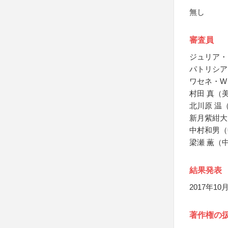
無し
審査員
ジュリア・
パトリシア
ワセネ・W
村田 真（
北川原 温
新月紫紺大
中村和男（
梁瀬 薫（
結果発表
2017年10
著作権の