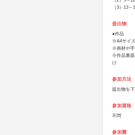
（3）13～
提出物
●作品
※A4サイ
※画材や手
※作品裏面
け
参加方法
提出物を下
参加資格
不問
参加費