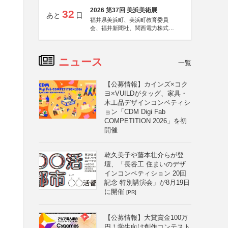
2026 第37回 美浜美術展
32
あと
日
福井県美浜町、美浜町教育委員
会、福井新聞社、関西電力株式会
社
ニュース
一覧
【公募情報】カインズ×コク
ヨ×VUILDがタッグ、家具・
木工品デザインコンペティシ
ョン「CDM Digi Fab
COMPETITION 2026」を初
開催
乾久美子や藤本壮介らが登
壇、「長谷工 住まいのデザ
インコンペティション 20回
記念 特別講演会」が8月19日
に開催
[PR]
【公募情報】大賞賞金100万
円！学生向け創作コンテスト