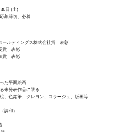
30日 (土)
応募締切、必着
ホールディングス株式会社賞 表彰
長賞 表彰
事賞 表彰
った平面絵画
る未発表作品に限る
絵、色鉛筆、クレヨン、コラージュ、版画等
（調和）
歳
2歳