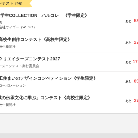
ンテスト
[PR]
る学生COLLECTION―ハルコレ―《学生限定》
5
あと
園
会社ウィゴー（WEGO）
国高校生創作コンテスト《高校生限定》
2
あと
校生新聞社
クリエイターズコンテスト2027
17
あと
ターズコンテスト実行委員会
谷工住まいのデザインコンペティション《学生限定》
8
あと
コーポレーション
地域の伝承文化に学ぶ」コンテスト《高校生限定》
2
あと
校生新聞社