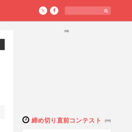
PR
締め切り直前コンテスト
[PR]