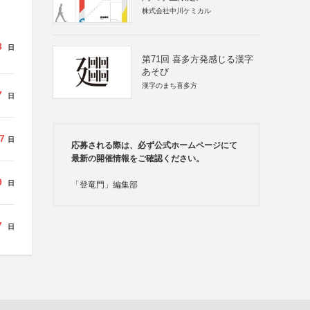
株式会社中川ケミカル
3
日
第71回 喜多方発感じる漢字
あそび
漢字のまち喜多方
7
日
7
日
応募される際は、必ず公式ホームページにて
最新の開催情報をご確認ください。
9
日
「登竜門」編集部
7
日