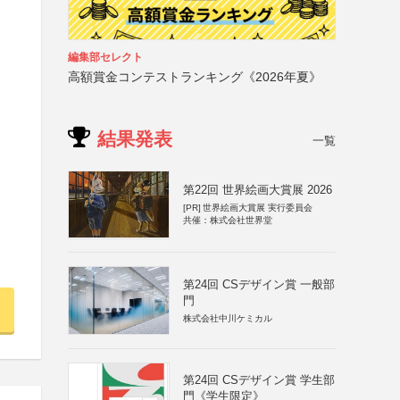
編集部セレクト
高額賞金コンテストランキング《2026年夏》
結果発表
一覧
第22回 世界絵画大賞展 2026
[PR]
世界絵画大賞展 実行委員会
共催：株式会社世界堂
第24回 CSデザイン賞 一般部
門
株式会社中川ケミカル
第24回 CSデザイン賞 学生部
門《学生限定》