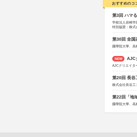
おすすめのコ
第3回 ハマ
学校法人岩崎学
特別協賛：株式
第30回 全
國學院大學、高
AJC
NEW
AJCクリエイ
第20回 長
株式会社長谷工
第22回「
國學院大學、高