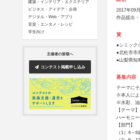
建築・インテリア・エクステリア
ビジネス・アイデア・企画
2017年09月
デジタル・Web・アプリ
作品提出・
音楽・エンタメ・レシピ
学生向け
賞
●シミック
●北杜市市
主催者の皆様へ
●山梨県知
コンテスト掲載申し込み
募集内容
テーマにそ
※本人によ
※水彩、油
【テーマ】
ハーモニー
【部門】
（1）4～8
（2）9～1