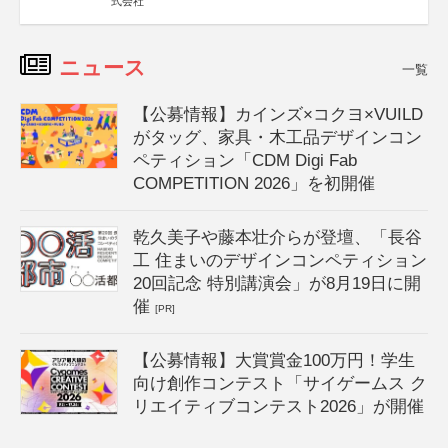
式会社
ニュース
一覧
【公募情報】カインズ×コクヨ×VUILD
がタッグ、家具・木工品デザインコン
ペティション「CDM Digi Fab
COMPETITION 2026」を初開催
乾久美子や藤本壮介らが登壇、「長谷
工 住まいのデザインコンペティション
20回記念 特別講演会」が8月19日に開
催
[PR]
【公募情報】大賞賞金100万円！学生
向け創作コンテスト「サイゲームス ク
リエイティブコンテスト2026」が開催