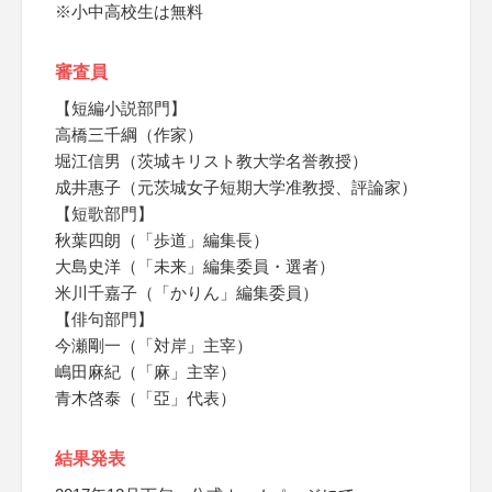
※小中高校生は無料
審査員
【短編小説部門】
高橋三千綱（作家）
堀江信男（茨城キリスト教大学名誉教授）
成井惠子（元茨城女子短期大学准教授、評論家）
【短歌部門】
秋葉四朗（「歩道」編集長）
大島史洋（「未来」編集委員・選者）
米川千嘉子（「かりん」編集委員）
【俳句部門】
今瀬剛一（「対岸」主宰）
嶋田麻紀（「麻」主宰）
青木啓泰（「亞」代表）
結果発表