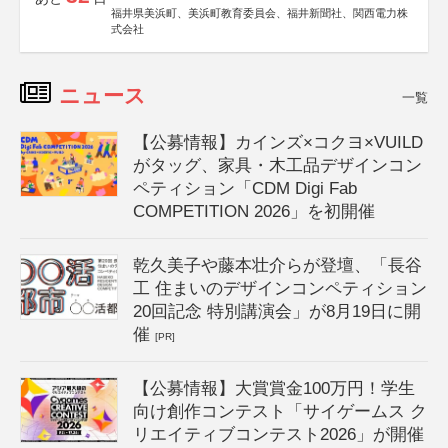
福井県美浜町、美浜町教育委員会、福井新聞社、関西電力株
式会社
ニュース
一覧
【公募情報】カインズ×コクヨ×VUILD
がタッグ、家具・木工品デザインコン
ペティション「CDM Digi Fab
COMPETITION 2026」を初開催
乾久美子や藤本壮介らが登壇、「長谷
工 住まいのデザインコンペティション
20回記念 特別講演会」が8月19日に開
催
[PR]
【公募情報】大賞賞金100万円！学生
向け創作コンテスト「サイゲームス ク
リエイティブコンテスト2026」が開催