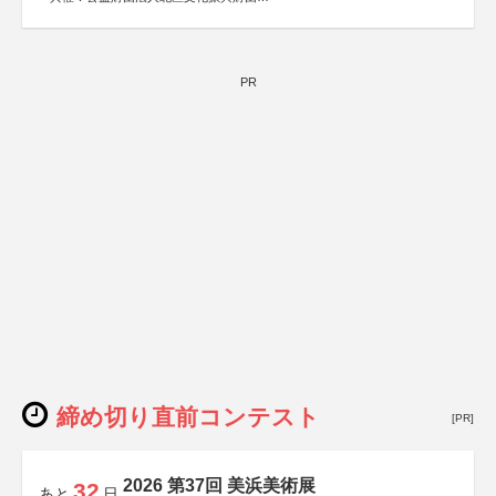
協力：一般財団法人内田康夫財団
協賛：株式会社実業之日本社
PR
締め切り直前コンテスト
[PR]
2026 第37回 美浜美術展
32
あと
日