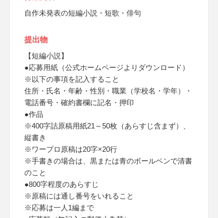
自作未発表の短編小説・短歌・俳句
提出物
【短編小説】
●応募用紙（公式ホームページよりダウンロード）
※以下の事項を記入すること
住所・氏名・年齢・性別・職業（学校名・学年）・
電話番号・確約書欄に記名・押印
●作品
※400字詰原稿用紙21～50枚（あらすじ含まず）、
縦書き
※ワープロ原稿は20字×20行
※手書きの場合は、黒または青のボールペンで清書
のこと
●800字程度のあらすじ
※原稿には通し番号をいれること
※応募は一人1編まで