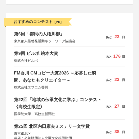
おすすめのコンテスト
[PR]
第6回「都民の人権川柳」
23
あと
日
東京都人権啓発活動ネットワーク協議会
第9回 ビルボ 絵本大賞
176
あと
日
株式会社ビルボ
FM香川 CMコピー大賞2026 ～応募した瞬
23
間、あなたもクリエイター～
あと
日
株式会社エフエム香川
第22回「地域の伝承文化に学ぶ」コンテスト
27
《高校生限定》
あと
日
國學院大學、高校生新聞社
第25回 北区内田康夫ミステリー文学賞
38
あと
日
東京都北区
共催：公益財団法人北区文化振興財団