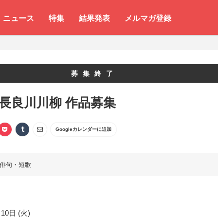
ニュース
特集
結果発表
メルマガ登録
募集終了
 長良川川柳 作品募集
Googleカレンダーに追加
俳句・短歌
10日 (火)