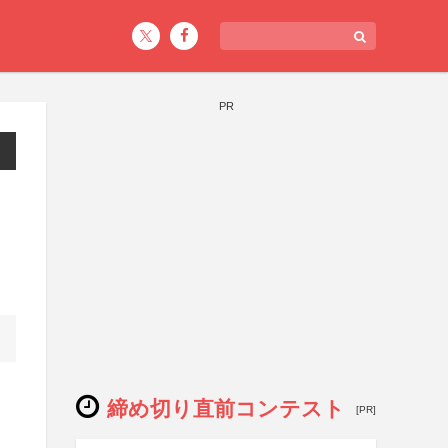
PR
締め切り直前コンテスト
[PR]