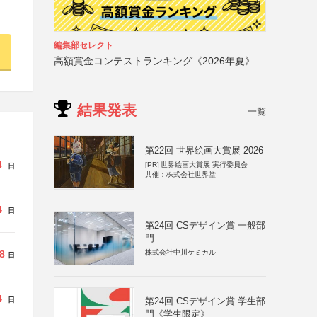
編集部セレクト
高額賞金コンテストランキング《2026年夏》
結果発表
一覧
第22回 世界絵画大賞展 2026
4
[PR]
世界絵画大賞展 実行委員会
日
共催：株式会社世界堂
4
日
第24回 CSデザイン賞 一般部
門
株式会社中川ケミカル
8
日
4
日
第24回 CSデザイン賞 学生部
門《学生限定》