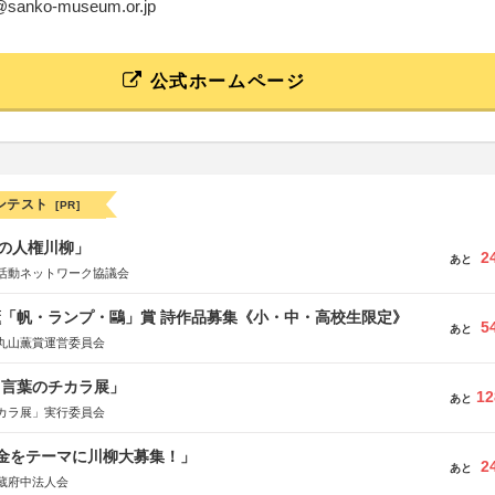
a@sanko-museum.or.jp
公式ホームページ
ンテスト
[PR]
の人権川柳」
2
あと
活動ネットワーク協議会
薫「帆・ランプ・鷗」賞 詩作品募集《小・中・高校生限定》
5
あと
丸山薫賞運営委員会
と言葉のチカラ展」
12
あと
カラ展」実行委員会
税金をテーマに川柳大募集！」
2
あと
蔵府中法人会