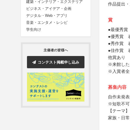
建築・インテリア・エクステリア
作品提出・
ビジネス・アイデア・企画
デジタル・Web・アプリ
賞
音楽・エンタメ・レシピ
●最優秀賞
学生向け
●優秀賞 
●秀作賞 
●佳作賞 
主催者の皆様へ
他賞あり
コンテスト掲載申し込み
※来館した
※入賞者全
募集内容
自作未発表
※短歌不可
【テーマ】
家族・日常