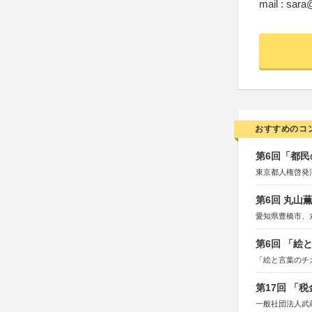
mail : sar
おすすめのコ
第6回「都民
東京都人権啓発
第6回 丸山
愛知県豊橋市、
第6回 「絵
「絵と言葉のチ
第17回 「
一般社団法人武