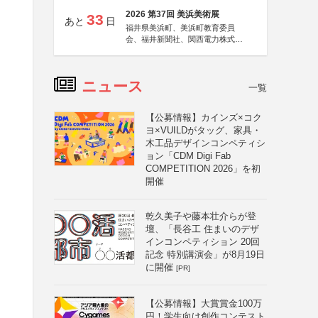
2026 第37回 美浜美術展
33
あと
日
福井県美浜町、美浜町教育委員
会、福井新聞社、関西電力株式会
社
ニュース
一覧
【公募情報】カインズ×コク
ヨ×VUILDがタッグ、家具・
木工品デザインコンペティシ
ョン「CDM Digi Fab
COMPETITION 2026」を初
開催
乾久美子や藤本壮介らが登
壇、「長谷工 住まいのデザ
インコンペティション 20回
記念 特別講演会」が8月19日
に開催
[PR]
【公募情報】大賞賞金100万
円！学生向け創作コンテスト