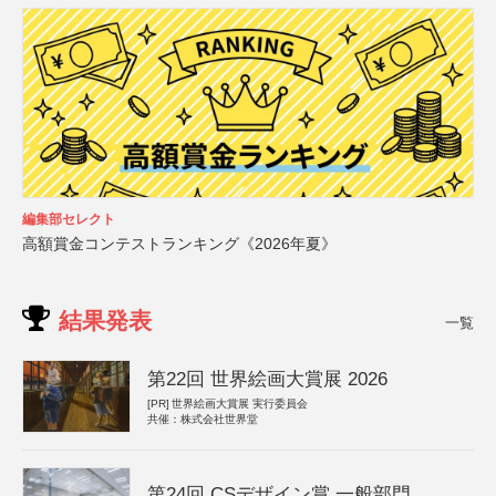
編集部セレクト
高額賞金コンテストランキング《2026年夏》
結果発表
一覧
第22回 世界絵画大賞展 2026
[PR]
世界絵画大賞展 実行委員会
共催：株式会社世界堂
第24回 CSデザイン賞 一般部門