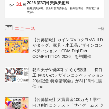
2026 第37回 美浜美術展
31
あと
日
福井県美浜町、美浜町教育委員会、福井新聞社、関西電力株
式会社
ニュース
一覧
【公募情報】カインズ×コクヨ×VUILD
がタッグ、家具・木工品デザインコン
ペティション「CDM Digi Fab
COMPETITION 2026」を初開催
乾久美子や藤本壮介らが登壇、「長谷
工 住まいのデザインコンペティション
20回記念 特別講演会」が8月19日に開
催
[PR]
【公募情報】大賞賞金100万円！学生
向け創作コンテスト「サイゲームス ク