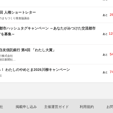
5回 人権ショートレター
2
あと
のまちづくり推進協議会
流都市ハッシュタグキャンペーン ～あなたがみつけた交流都市
12
”を募集～
あと
住友信託銀行 第4回 「わたし大賞」
5
あと
行株式会社
朝日新聞社
株式会社
！ わたしのやめとま2026川柳キャンペーン
7
あと
社
社
掲載申し込み
主催運営ガイド
利用規約
お