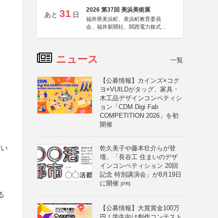
2026 第37回 美浜美術展
31
あと
日
福井県美浜町、美浜町教育委員
会、福井新聞社、関西電力株式会
社
ニュース
一覧
【公募情報】カインズ×コク
ヨ×VUILDがタッグ、家具・
木工品デザインコンペティシ
ョン「CDM Digi Fab
COMPETITION 2026」を初
開催
ない
乾久美子や藤本壮介らが登
壇、「長谷工 住まいのデザ
インコンペティション 20回
記念 特別講演会」が8月19日
に開催
[PR]
る
【公募情報】大賞賞金100万
円！学生向け創作コンテスト