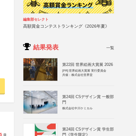
編集部セレクト
高額賞金コンテストランキング《2026年夏》
結果発表
一覧
第22回 世界絵画大賞展 2026
[PR]
世界絵画大賞展 実行委員会
共催：株式会社世界堂
第24回 CSデザイン賞 一般部
門
株式会社中川ケミカル
第24回 CSデザイン賞 学生部
5
門《学生限定》
日