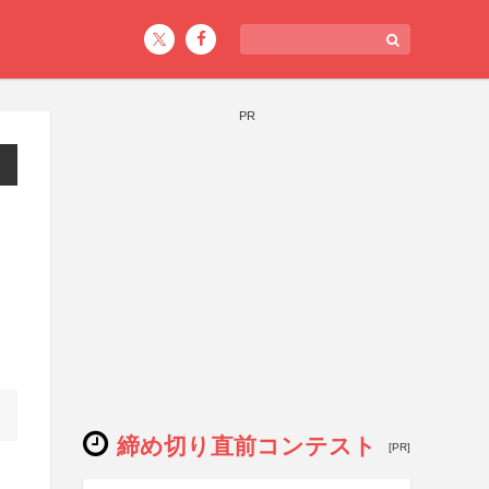
PR
締め切り直前コンテスト
[PR]