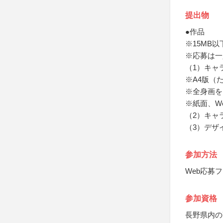
提出物
●作品
※15MB以
※応募は一
（1）キャ
※A4版（
※全身画を
※紙面、W
（2）キャ
（3）デザ
参加方法
Web応募
参加資格
長野県内の