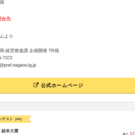
局
問合先
ムより
局 経営推進課 企画開発 TR係
35-7372
o@pref.nagano.lg.jp
公式ホームページ
ンテスト
[PR]
ボ 絵本大賞
17
あと