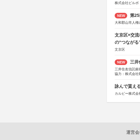
株式会社ビルボ
第2
NEW
大和郡山市人権
文京区×交
の“つながる
文京区
三井
NEW
三井住友信託銀
協力：株式会社
後援：日本郵便
詠んで貰える
カルビー株式会
運営会