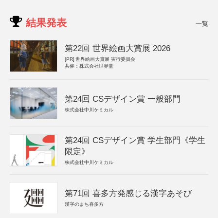
結果発表
一覧
第22回 世界絵画大賞展 2026
[PR]
世界絵画大賞展 実行委員会
共催：株式会社世界堂
第24回 CSデザイン賞 一般部門
株式会社中川ケミカル
第24回 CSデザイン賞 学生部門《学生
限定》
株式会社中川ケミカル
第71回 喜多方発感じる漢字あそび
漢字のまち喜多方