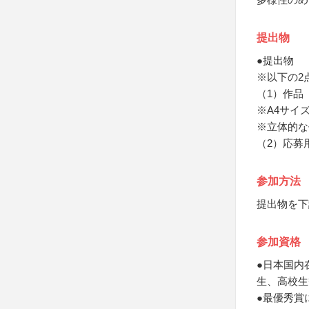
提出物
●提出物
※以下の2
（1）作品
※A4サイズ
※立体的な
（2）応募
参加方法
提出物を下
参加資格
●日本国内
生、高校生
●最優秀賞