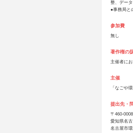
整、データ
●事務局と
参加費
無し
著作権の
主催者にお
主催
「なごや環
提出先・
〒460-0008
愛知県名古屋
名古屋市環