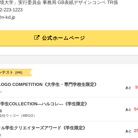
境大学」実行委員会 事務局 GB表紙デザインコンペ TR係
052-223-1223
@n-kd.jp
公式ホームページ
ンテスト
[PR]
 LOGO COMPETITION《大学生・専門学校生限定》
9
あと
ン
る学生COLLECTION―ハルコレ―《学生限定》
5
あと
園
会社ウィゴー（WEGO）
クル学生クリエイターズアワード《学生限定》
2
あと
ト