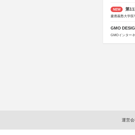
第1
NEW
慶應義塾大学医
GMO DESIG
GMOインター
運営会