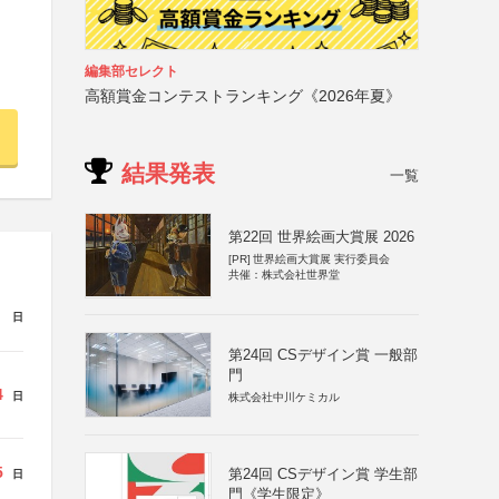
編集部セレクト
高額賞金コンテストランキング《2026年夏》
結果発表
一覧
第22回 世界絵画大賞展 2026
[PR]
世界絵画大賞展 実行委員会
共催：株式会社世界堂
日
第24回 CSデザイン賞 一般部
門
4
日
株式会社中川ケミカル
5
第24回 CSデザイン賞 学生部
日
門《学生限定》