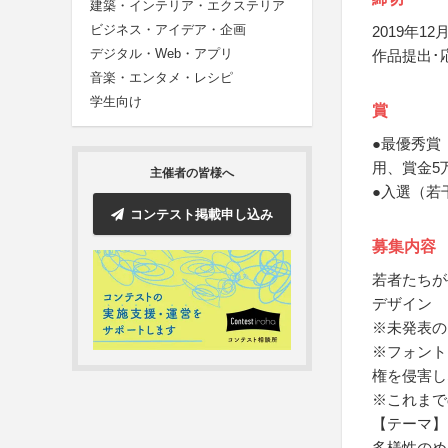
建築・インテリア・エクステリア
ビジネス・アイデア・企画
2019年12月
デジタル・Web・アプリ
作品提出･
音楽・エンタメ・レシピ
学生向け
賞
●最優秀賞
用、賞金5
主催者の皆様へ
●入選（若
コンテスト掲載申し込み
募集内容
若者たちが
デザイン
※未発表の
※フォント
権を侵害し
※これまで
【テーマ】
多様性のめぐみ／B