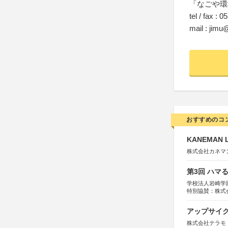
「なごや環
tel / fax : 
mail : jimu
おすすめのコ
KANEMAN
株式会社カネマ
第3回 ハマ
学校法人岩崎学
特別協賛：株式
アップサイ
株式会社テラモ