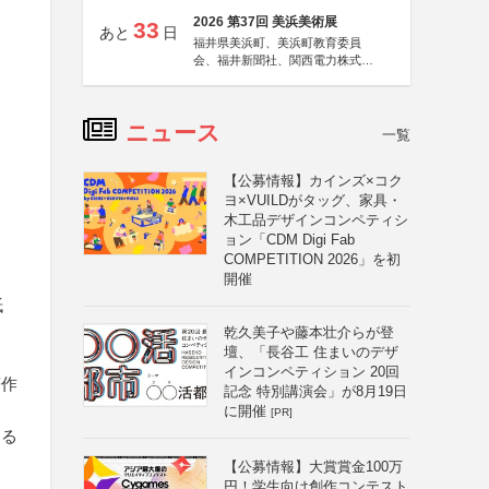
2026 第37回 美浜美術展
33
あと
日
福井県美浜町、美浜町教育委員
会、福井新聞社、関西電力株式会
社
ニュース
一覧
【公募情報】カインズ×コク
ヨ×VUILDがタッグ、家具・
木工品デザインコンペティシ
ョン「CDM Digi Fab
COMPETITION 2026」を初
開催
紙
乾久美子や藤本壮介らが登
壇、「長谷工 住まいのデザ
インコンペティション 20回
著作
記念 特別講演会」が8月19日
に開催
[PR]
する
【公募情報】大賞賞金100万
円！学生向け創作コンテスト