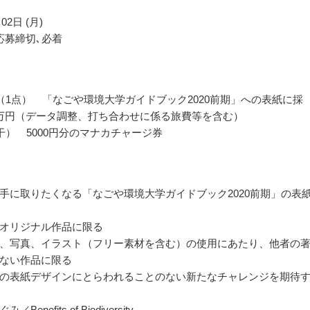
02日 (月)
応募締切､必着
（1点） 「なごや環境大学ガイドブック2020前期」への表紙に採
万円（データ調整、打ち合わせに係る旅費等を含む）
干） 5000円分のマナカチャージ券
手に取りたくなる「なごや環境大学ガイドブック2020前期」の表
オリジナル作品に限る
、写真、イラスト（フリー素材を含む）の使用にあたり、他者の
ない作品に限る
の表紙デザインにとらわれることのない新たなチャレンジを期待
enefits of Biodiversity