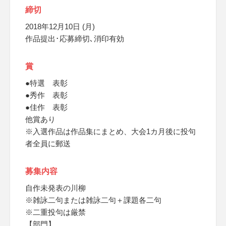
締切
2018年12月10日 (月)
作品提出･応募締切､消印有効
賞
●特選 表彰
●秀作 表彰
●佳作 表彰
他賞あり
※入選作品は作品集にまとめ、大会1カ月後に投句
者全員に郵送
募集内容
自作未発表の川柳
※雑詠二句または雑詠二句＋課題各二句
※二重投句は厳禁
【部門】