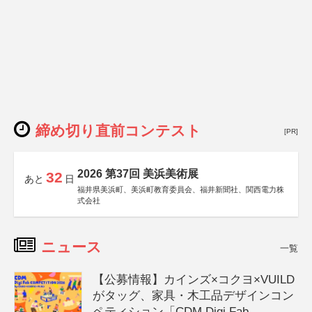
締め切り直前コンテスト
[PR]
2026 第37回 美浜美術展
32
あと
日
福井県美浜町、美浜町教育委員会、福井新聞社、関西電力株
式会社
ニュース
一覧
【公募情報】カインズ×コクヨ×VUILD
がタッグ、家具・木工品デザインコン
ペティション「CDM Digi Fab