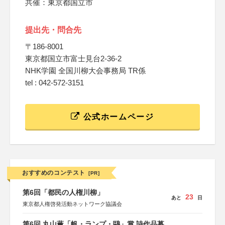
共催：東京都国立市
提出先・問合先
〒186-8001
東京都国立市富士見台2-36-2
NHK学園 全国川柳大会事務局 TR係
tel : 042-572-3151
公式ホームページ
おすすめのコンテスト
[PR]
第6回「都民の人権川柳」
23
あと
日
東京都人権啓発活動ネットワーク協議会
第6回 丸山薫「帆・ランプ・鷗」賞 詩作品募