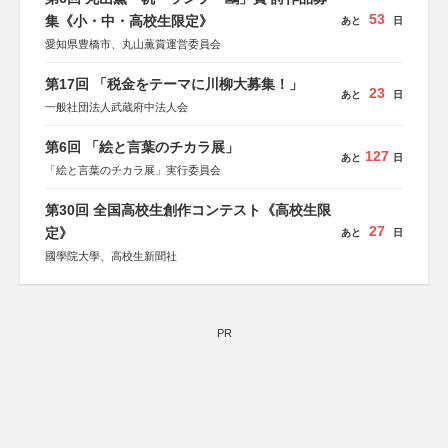
53
集《小・中・高校生限定》
あと
日
愛知県豊橋市、丸山薫賞運営委員会
第17回 「税金をテーマに川柳大募集！」
23
あと
日
一般社団法人武蔵府中法人会
第6回 「絵と言葉のチカラ展」
127
あと
日
「絵と言葉のチカラ展」実行委員会
第30回 全国高校生創作コンテスト《高校生限
27
定》
あと
日
國學院大學、高校生新聞社
PR