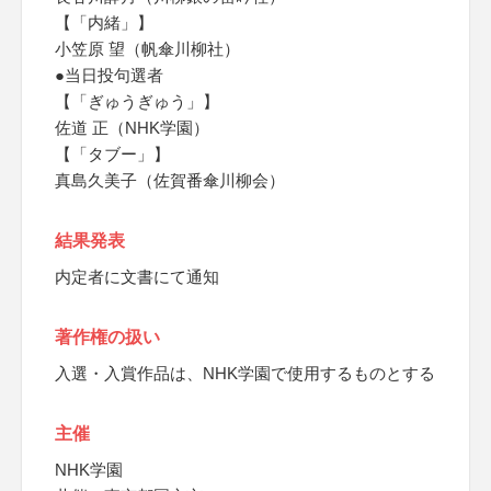
【「内緒」】
小笠原 望（帆傘川柳社）
●当日投句選者
【「ぎゅうぎゅう」】
佐道 正（NHK学園）
【「タブー」】
真島久美子（佐賀番傘川柳会）
結果発表
内定者に文書にて通知
著作権の扱い
入選・入賞作品は、NHK学園で使用するものとする
主催
NHK学園