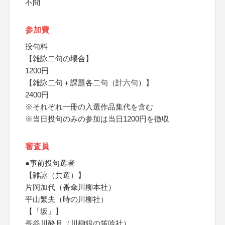
不問
参加費
投句料
【雑詠二句の場合】
1200円
【雑詠二句＋課題各二句（計六句）】
2400円
※それぞれ一冊の入選作品集代を含む
※当日投句のみの参加は当日1200円を徴収
審査員
●事前投句選者
【雑詠（共選）】
片岡加代（番傘川柳本社）
平山繁夫（時の川柳社）
【「坂」】
長谷川酔月（川柳銀の笛吟社）