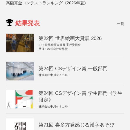
高額賞金コンテストランキング《2026年夏》
結果発表
一覧
第22回 世界絵画大賞展 2026
[PR]
世界絵画大賞展 実行委員会
共催：株式会社世界堂
第24回 CSデザイン賞 一般部門
株式会社中川ケミカル
第24回 CSデザイン賞 学生部門《学生
限定》
株式会社中川ケミカル
第71回 喜多方発感じる漢字あそび