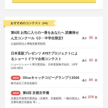
おすすめのコンテスト
[PR]
第6回 お気に入りの一冊をあなたへ 読書推せ
35
ん文コンクール《小・中学生限定》
あと
日
公益財団法人博報堂教育財団
日本直販プレゼンツ AYETプロジェクトによ
るショートドラマ企画コンテスト
33
あと
日
ショートショート実行委員会、日本直販株式会社、LIFE
LOG BOX
Oliveキャッチコピーグランプリ2026
NEW
84
あと
日
株式会社三井住友銀行
第6回 京都文学賞
NEW
276
あと
日
京都文学賞実行委員会（京都市、京都新聞、一般社団法人
京都出版文化協会 等）
協力：京都府書店商業組合、朝日新聞出版、