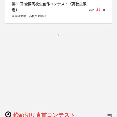
KADOKAWA、河出書房新社、幻冬舎、講談社、光文社、
第30回 全国高校生創作コンテスト《高校生限
集英社、小学館、祥伝社、新潮社、淡交社、ちいさいミシ
28
マ社、徳間書店、早川書房、PHP研究所、双葉社、文藝春
定》
あと
日
秋、ポプラ社、毎日新聞出版
國學院大學、高校生新聞社
PR
締め切り直前コンテスト
[PR]