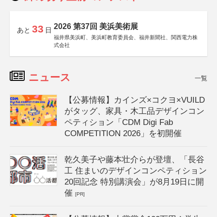
2026 第37回 美浜美術展
33
あと
日
福井県美浜町、美浜町教育委員会、福井新聞社、関西電力株
式会社
ニュース
一覧
【公募情報】カインズ×コクヨ×VUILD
がタッグ、家具・木工品デザインコン
ペティション「CDM Digi Fab
COMPETITION 2026」を初開催
乾久美子や藤本壮介らが登壇、「長谷
工 住まいのデザインコンペティション
20回記念 特別講演会」が8月19日に開
催
[PR]