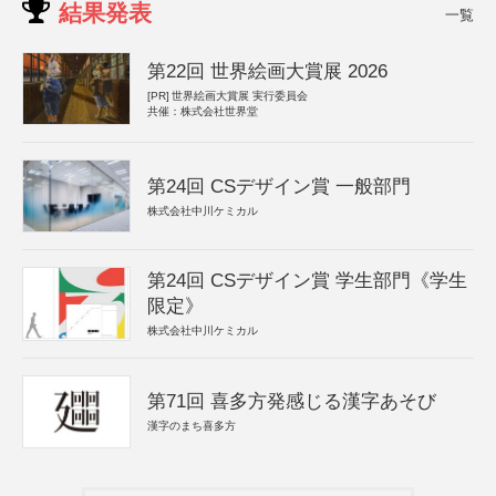
結果発表
一覧
第22回 世界絵画大賞展 2026
[PR]
世界絵画大賞展 実行委員会
共催：株式会社世界堂
第24回 CSデザイン賞 一般部門
株式会社中川ケミカル
第24回 CSデザイン賞 学生部門《学生
限定》
株式会社中川ケミカル
第71回 喜多方発感じる漢字あそび
漢字のまち喜多方