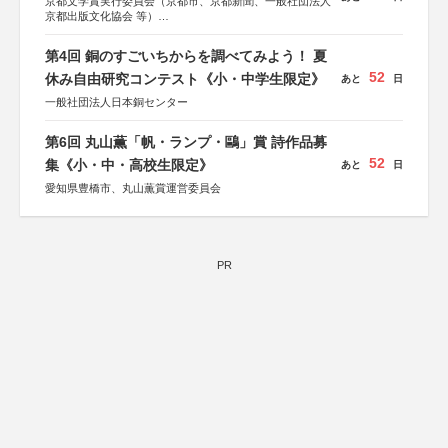
京都文学賞実行委員会（京都市、京都新聞、一般社団法人
京都出版文化協会 等）
協力：京都府書店商業組合、朝日新聞出版、
KADOKAWA、河出書房新社、幻冬舎、講談社、光文社、
第4回 銅のすごいちからを調べてみよう！ 夏
集英社、小学館、祥伝社、新潮社、淡交社、ちいさいミシ
52
マ社、徳間書店、早川書房、PHP研究所、双葉社、文藝春
休み自由研究コンテスト《小・中学生限定》
あと
日
秋、ポプラ社、毎日新聞出版
一般社団法人日本銅センター
第6回 丸山薫「帆・ランプ・鷗」賞 詩作品募
52
集《小・中・高校生限定》
あと
日
愛知県豊橋市、丸山薫賞運営委員会
PR