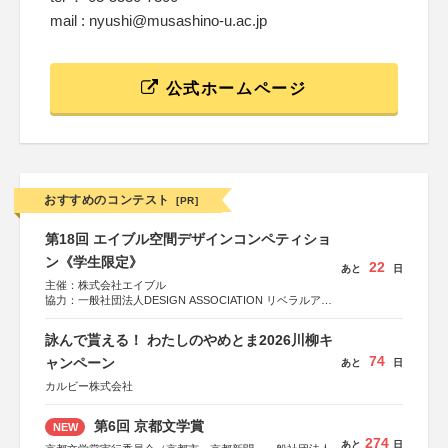
mail : nyushi@musashino-u.ac.jp
公式ホームページ
おすすめのコンテスト
[PR]
第18回 エイブル空間デザインコンペティショ
ン《学生限定》
22
あと
日
主催：株式会社エイブル
協力：一般社団法人DESIGN ASSOCIATION リベラルアー
ツ協会
運営：TOKYO COMPANY株式会社
詠んで貰える！ わたしのやめとま2026川柳キ
74
ャンペーン
あと
日
カルビー株式会社
第6回 京都文学賞
NEW
274
あと
日